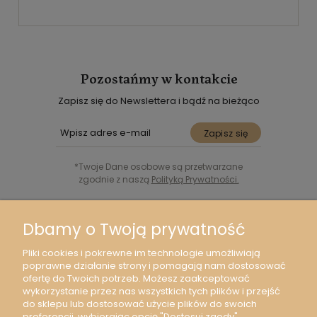
Pozostańmy w kontakcie
Zapisz się do Newslettera i bądź na bieżąco
Zapisz się
*Twoje Dane osobowe są przetwarzane
zgodnie z naszą
Polityką Prywatności.
Śledź nas w Social Media
Dbamy o Twoją prywatność
Pliki cookies i pokrewne im technologie umożliwiają
poprawne działanie strony i pomagają nam dostosować
ofertę do Twoich potrzeb. Możesz zaakceptować
wykorzystanie przez nas wszystkich tych plików i przejść
Moje konto
do sklepu lub dostosować użycie plików do swoich
preferencji, wybierając opcję "Dostosuj zgody".