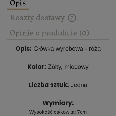
Opis
Koszty dostawy
Cena nie zawiera ewentualnych
kosztów płatności
Opinie o produkcie (0)
Opis:
Główka wyrobowa - róża
Kolor:
Żółty, miodowy
Liczba sztuk:
Jedna
Wymiary:
Wysokość całkowita: 7cm