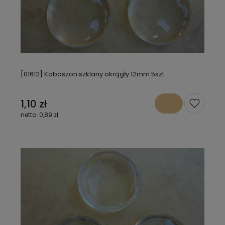
[01612] Kaboszon szklany okrągły 12mm 5szt
1,10 zł
0,89 zł