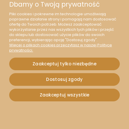
Dbamy o Twoją prywatność
Pliki cookies i pokrewne im technologie umożliwiają
poprawne działanie strony i pomagają nam dostosować
ofertę do Twoich potrzeb. Możesz zaakceptować
wykorzystanie przez nas wszystkich tych plików i przejść
do sklepu lub dostosować użycie plików do swoich
preferencji, wybierając opcję "Dostosuj zgody".
Więcej o plikach cookies przeczytasz w naszej Polityce
prywatności.
[10114] Baza łącznik kolor brąz kaboszon 10mm 2szt
Zaakceptuj tylko niezbędne
1,20 zł
Dostosuj zgody
0,98 zł
Zaakceptuj wszystkie