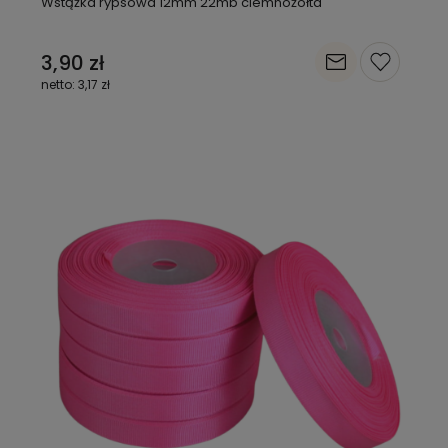
Wstążka rypsowa 12mm 22mb ciemnożółta
3,90 zł
3,17 zł