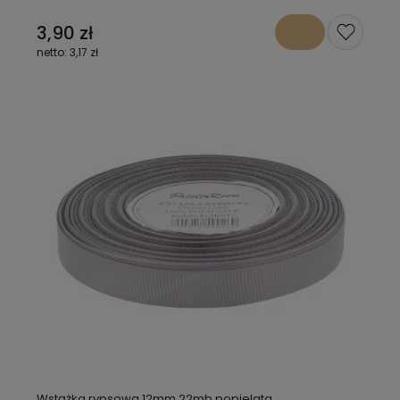
3,90 zł
3,17 zł
Wstążka rypsowa 12mm 22mb popielata