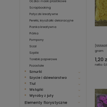
Oczka i noski plastikowe
Scrapbooking
Patyczki kreatywne
Perełki, kryształki dekoracyjne
Pianka kreatywna
Piórka
Pompony
[555605
Sizal
gram
Szpilki
1,20 z
Torebki papierowe
0,
Pozostałe
Sznurki
Szycie i dziewiarstwo
Tiul
Wstążki
Wyroby z juty
Elementy florystyczne