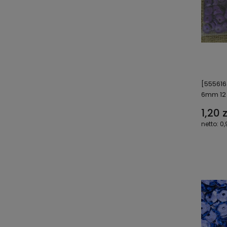
[555616
6mm 12
1,20 z
0,