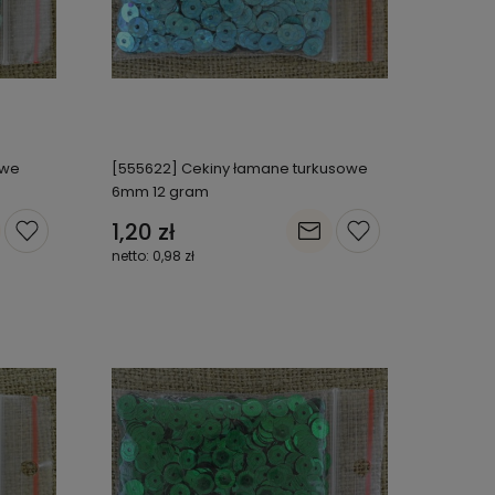
owe
[555622] Cekiny łamane turkusowe
6mm 12 gram
1,20 zł
0,98 zł