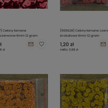
] Cekiny łamane
[555628] Cekiny łamane cze
czerwone 6mm 12 gram
brokatowe 6mm 12 gram
ł
1,20 zł
06 zł
0,98 zł