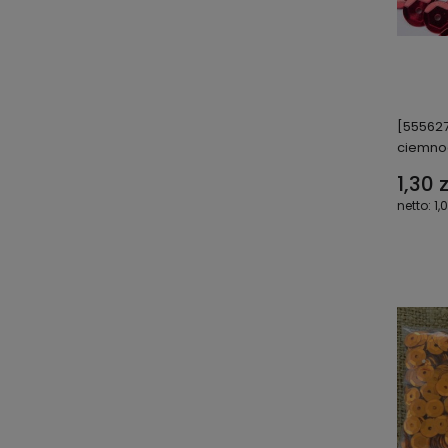
[555627
ciemno
1,30 z
1,