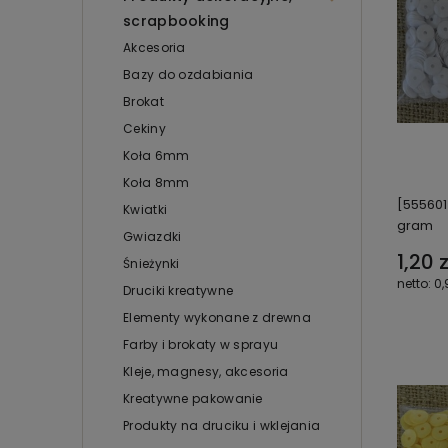
scrapbooking
Akcesoria
Bazy do ozdabiania
Brokat
Cekiny
Koła 6mm
Koła 8mm
[555601
Kwiatki
gram
Gwiazdki
1,20 z
Śnieżynki
0,
Druciki kreatywne
Elementy wykonane z drewna
Farby i brokaty w sprayu
Kleje, magnesy, akcesoria
Kreatywne pakowanie
Produkty na druciku i wklejania