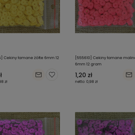
] Cekiny łamane żółte 6mm 12
[555610] Cekiny łamane mali
6mm 12 gram
ł
1,20 zł
98 zł
0,98 zł