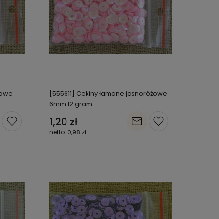
nowe
[555611] Cekiny łamane jasnoróżowe
6mm 12 gram
1,20 zł
0,98 zł