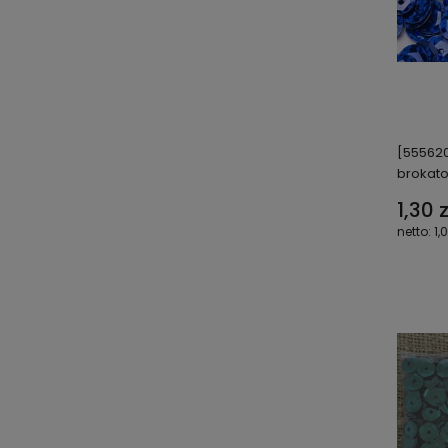
[555620
brokat
1,30 z
1,