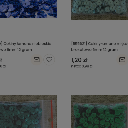
] Cekiny łamane niebieskie
[555621] Cekiny łamane mięt
owe 6mm 12 gram
brokatowe 6mm 12 gram
ł
1,20 zł
06 zł
0,98 zł