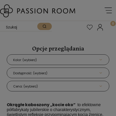
Opcje przeglądania
Kolor: (wybierz)
Dostępność: (wybierz)
Cena: (wybierz)
Okrągłe kaboszony „kocie oko”
to efektowne
półfabrykaty jubilerskie o charakterystycznym,
świetlistym refleksie przypominającym kocią źrenicę.