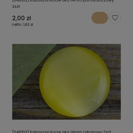
[046102] Kaboszon kocie oko 14mm pomarańczowy
2szt
2,00 zł
1,63 zł
[046103] Kaboszon kocie oko 14mm cytrynowy 2szt