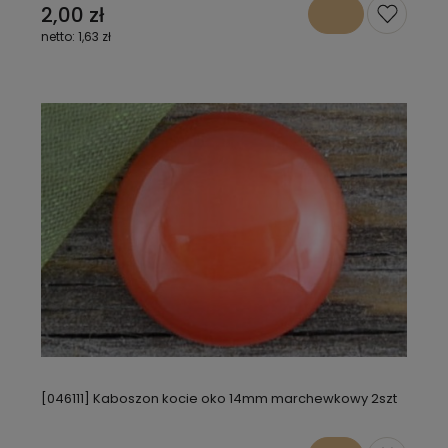
2,00 zł
1,63 zł
[046111] Kaboszon kocie oko 14mm marchewkowy 2szt