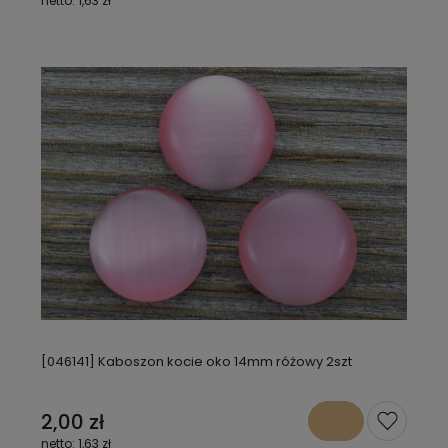
1,63 zł
[046141] Kaboszon kocie oko 14mm różowy 2szt
2,00 zł
1,63 zł