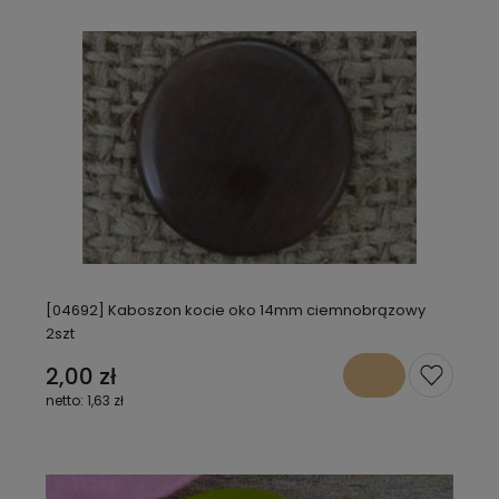
[04692] Kaboszon kocie oko 14mm ciemnobrązowy
2szt
2,00 zł
1,63 zł