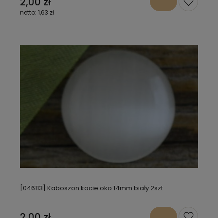
2,00 zł
1,63 zł
[046113] Kaboszon kocie oko 14mm biały 2szt
2,00 zł