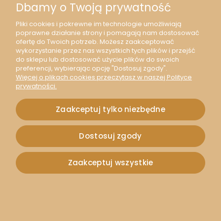
Dbamy o Twoją prywatność
Pliki cookies i pokrewne im technologie umożliwiają
poprawne działanie strony i pomagają nam dostosować
ofertę do Twoich potrzeb. Możesz zaakceptować
wykorzystanie przez nas wszystkich tych plików i przejść
do sklepu lub dostosować użycie plików do swoich
preferencji, wybierając opcję "Dostosuj zgody".
Więcej o plikach cookies przeczytasz w naszej Polityce
prywatności.
Zaakceptuj tylko niezbędne
[04699] Kaboszon kocie oko 14mm słomkowy 2szt
Dostosuj zgody
1,60 zł
2,00 zł
Zaakceptuj wszystkie
1,30 zł
Wysyłka gratis od 249 zł