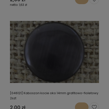
1,63 zł
[046121] Kaboszon kocie oko 14mm grafitowo-fioletowy
2szt
2,00 zł