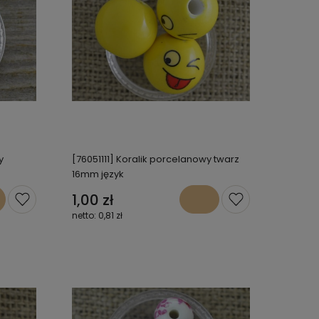
y
[76051111] Koralik porcelanowy twarz
16mm język
1,00 zł
0,81 zł