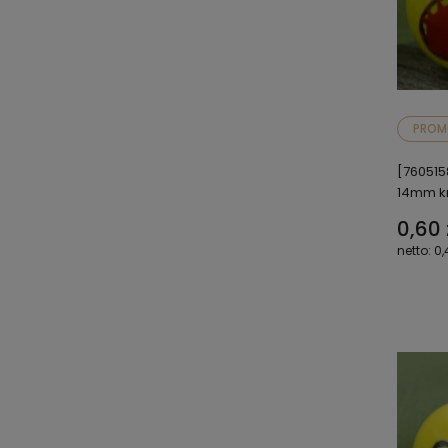
PROM
[760515
14mm k
0,60 
0,