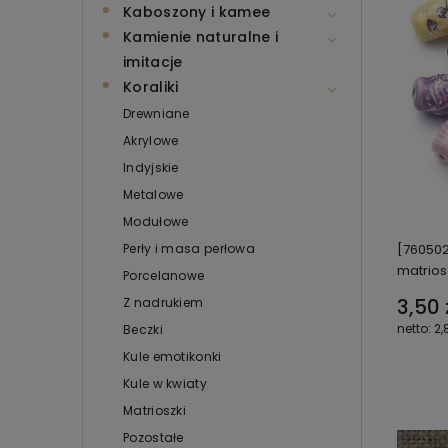
Kaboszony i kamee
Kamienie naturalne i
imitacje
Koraliki
Drewniane
Akrylowe
Indyjskie
Metalowe
Modułowe
Perły i masa perłowa
[760502
matrios
Porcelanowe
3,50 
Z nadrukiem
2,
Beczki
Kule emotikonki
Kule w kwiaty
Matrioszki
Pozostałe