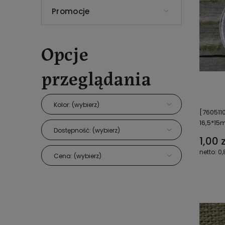
Promocje
Opcje
przeglądania
Kolor: (wybierz)
[760511
16,5*15
Dostępność: (wybierz)
1,00 z
0,
Cena: (wybierz)