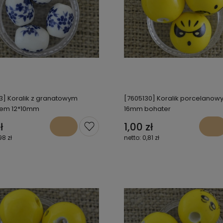
3] Koralik z granatowym
[7605130] Koralik porcelanowy
iem 12*10mm
16mm bohater
ł
1,00 zł
98 zł
0,81 zł