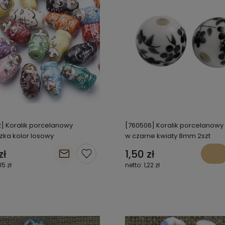
] Koralik porcelanowy
[760506] Koralik porcelanowy
zka kolor losowy
w czarne kwiaty 8mm 2szt
zł
1,50 zł
85 zł
1,22 zł