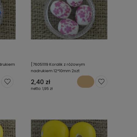
adrukiem
[76051119 Koralik z różowym
nadrukiem 12*10mm 2szt
2,40 zł
1,95 zł