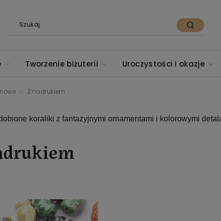
e
Tworzenie biżuterii
Uroczystości i okazje
anowe
Z nadrukiem
obione koraliki z fantazyjnymi ornamentami i kolorowymi detal
adrukiem