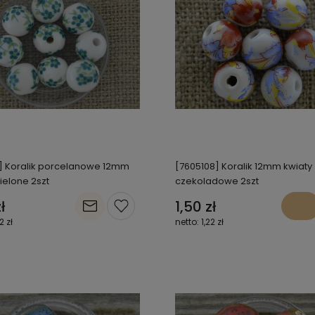
] Koralik porcelanowe 12mm
[7605108] Koralik 12mm kwiaty
ielone 2szt
czekoladowe 2szt
ł
1,50 zł
2 zł
1,22 zł