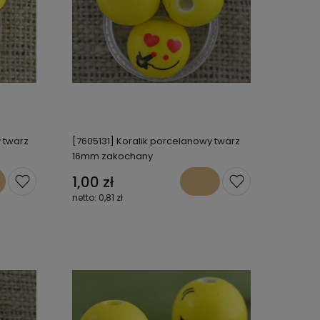
 twarz
[7605131] Koralik porcelanowy twarz
16mm zakochany
1,00 zł
0,81 zł