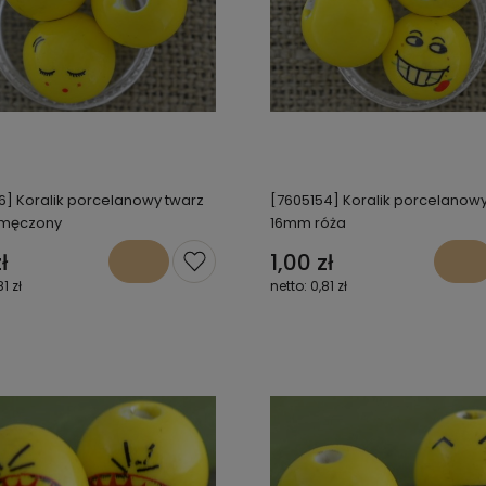
6] Koralik porcelanowy twarz
[7605154] Koralik porcelanowy
męczony
16mm róża
ł
1,00 zł
81 zł
0,81 zł