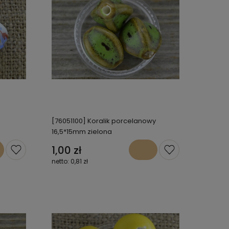
[76051100] Koralik porcelanowy
16,5*15mm zielona
1,00 zł
0,81 zł