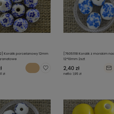
12] Koralik porcelanowy 12mm
[76051118 Koralik z morskim n
 granatowe
12*10mm 2szt
ł
2,40 zł
81 zł
1,95 zł