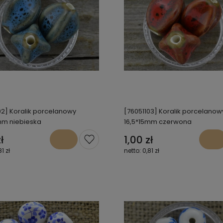
02] Koralik porcelanowy
[76051103] Koralik porcelanow
mm niebieska
16,5*15mm czerwona
ł
1,00 zł
81 zł
0,81 zł