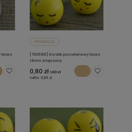
PROMOCJA
 twarz
[7605155] Koralik porcelanowy twarz
14mm zmęczony
0,80 zł
1,00 zł
0,65 zł