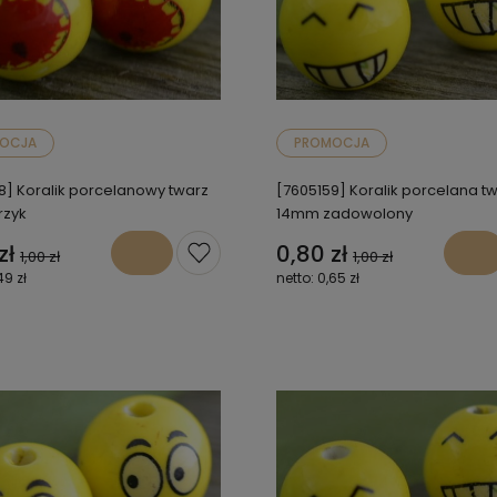
OCJA
PROMOCJA
8] Koralik porcelanowy twarz
[7605159] Koralik porcelana t
rzyk
14mm zadowolony
zł
0,80 zł
1,00 zł
1,00 zł
49 zł
0,65 zł