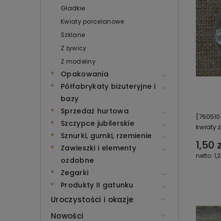
Gładkie
Kwiaty porcelanowe
Szklane
Z żywicy
Z modeliny
Opakowania
Półfabrykaty biżuteryjne i
bazy
Sprzedaż hurtowa
[760510
Szczypce jubilerskie
kwiaty z
Sznurki, gumki, rzemienie
1,50 z
Zawieszki i elementy
1,2
ozdobne
Zegarki
Produkty II gatunku
Uroczystości i okazje
Nowości