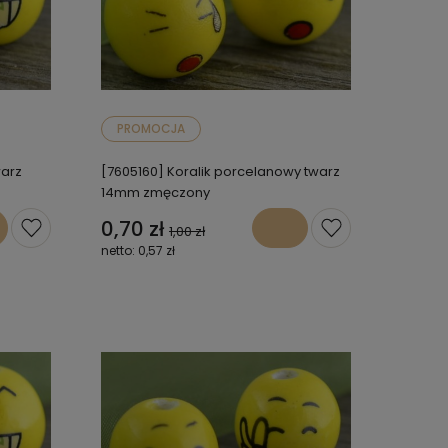
PROMOCJA
warz
[7605160] Koralik porcelanowy twarz
14mm zmęczony
0,70 zł
1,00 zł
0,57 zł