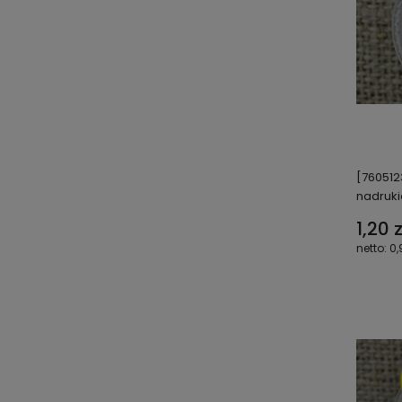
[760512
nadruk
1,20 z
0,