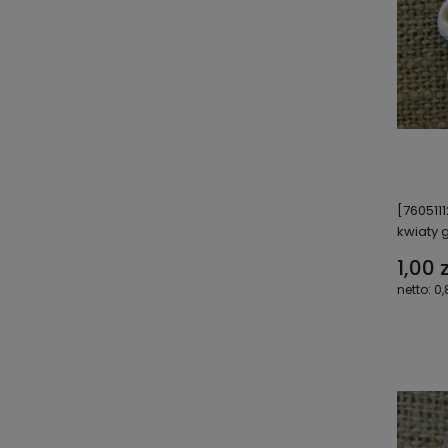
[760511
kwiaty
1,00 z
0,