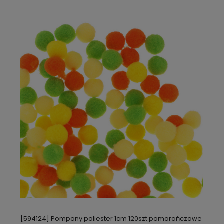
[594124] Pompony poliester 1cm 120szt pomarańczowe