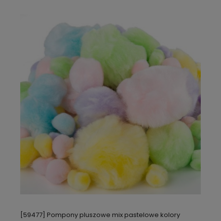
[59477] Pompony pluszowe mix pastelowe kolory