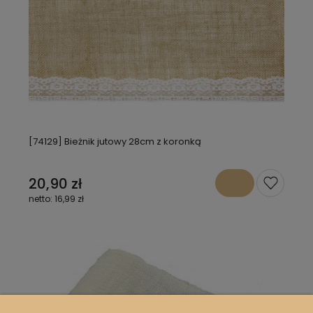
[74129] Bieżnik jutowy 28cm z koronką
20,90 zł
16,99 zł