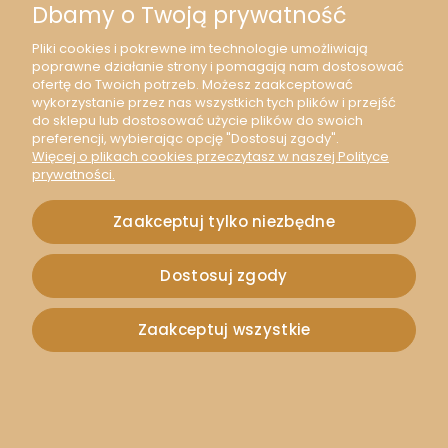
Dbamy o Twoją prywatność
Pliki cookies i pokrewne im technologie umożliwiają
poprawne działanie strony i pomagają nam dostosować
ofertę do Twoich potrzeb. Możesz zaakceptować
wykorzystanie przez nas wszystkich tych plików i przejść
do sklepu lub dostosować użycie plików do swoich
preferencji, wybierając opcję "Dostosuj zgody".
Więcej o plikach cookies przeczytasz w naszej Polityce
prywatności.
[74132] Tkanina jutowa wybielona 20cm 5mb
Zaakceptuj tylko niezbędne
16,99 zł
Dostosuj zgody
13,81 zł
Zaakceptuj wszystkie