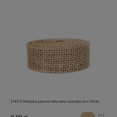
[74117] Wstążka jutowa naturalna obszyta 3cm 10mb