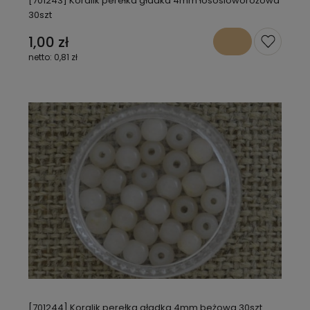
[701243] Koralik perełka gładka 4mm łososioworóżowa
30szt
1,00 zł
0,81 zł
[701244] Koralik perełka gładka 4mm beżowa 30szt