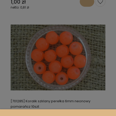
1,00 zł
0,81 zł
[701285] Koralik szklany perełka 6mm neonowy
pomarańcz 10szt