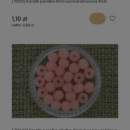
[70123] Koralik perełka 6mm pomarańczowa 10szt
1,10 zł
0,89 zł