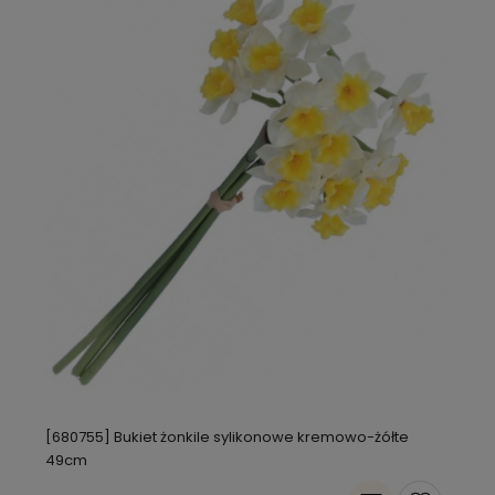
[680755] Bukiet żonkile sylikonowe kremowo-żółte
49cm