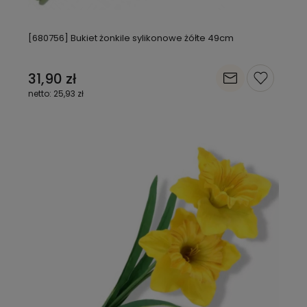
[680756] Bukiet żonkile sylikonowe żółte 49cm
31,90 zł
25,93 zł