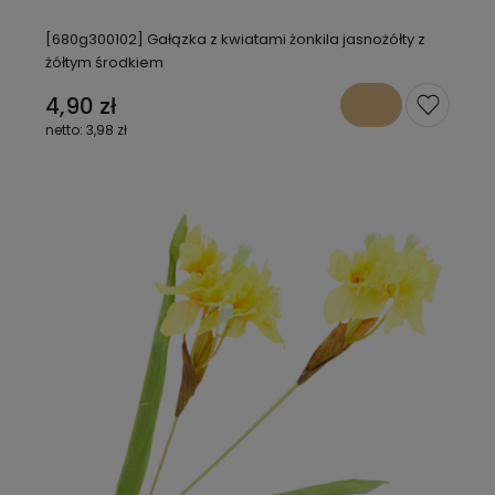
[680g300102] Gałązka z kwiatami żonkila jasnożółty z
żółtym środkiem
4,90 zł
3,98 zł