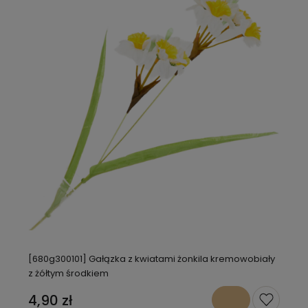
[680g300101] Gałązka z kwiatami żonkila kremowobiały
z żółtym środkiem
4,90 zł