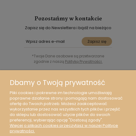
Pozostańmy w kontakcie
Zapisz się do Newslettera i bądź na bieżąco
Zapisz się
*Twoje Dane osobowe są przetwarzane
zgodnie z naszą
Polityką Prywatności.
Śledź nas w Social Media
Dbamy o Twoją prywatność
Pliki cookies i pokrewne im technologie umożliwiają
poprawne działanie strony i pomagają nam dostosować
ofertę do Twoich potrzeb. Możesz zaakceptować
wykorzystanie przez nas wszystkich tych plików i przejść
Moje konto
do sklepu lub dostosować użycie plików do swoich
preferencji, wybierając opcję "Dostosuj zgody".
Więcej o plikach cookies przeczytasz w naszej Polityce
O nas
prywatności.