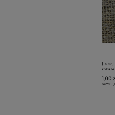
[-0712]
kolorz
1,00 z
0,