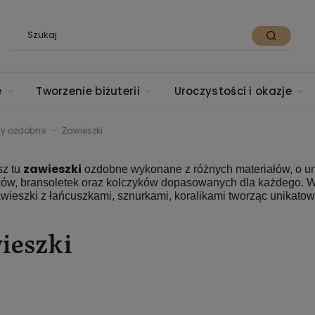
e
Tworzenie biżuterii
Uroczystości i okazje
nty ozdobne
Zawieszki
zawieszki
sz tu
ozdobne wykonane z różnych materiałów, o uni
ków, bransoletek oraz kolczyków dopasowanych dla każdego. Wy
awieszki z łańcuszkami, sznurkami, koralikami tworząc unikato
ieszki