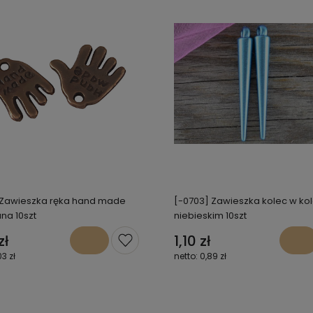
 Zawieszka ręka hand made
[-0703] Zawieszka kolec w ko
na 10szt
niebieskim 10szt
zł
1,10 zł
03 zł
0,89 zł