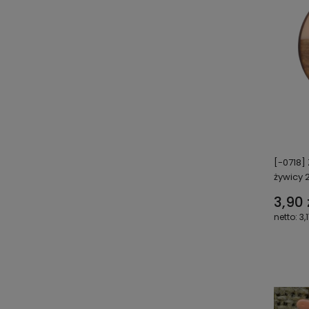
[-0718]
żywicy
3,90 
3,1