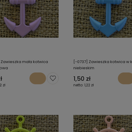
 Zawieszka mała kotwica
[-0737] Zawieszka kotwica w 
dowa
niebieskim
ł
1,50 zł
2 zł
1,22 zł