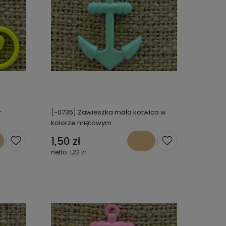
r
[-0735] Zawieszka mała kotwica w
kolorze miętowym
1,50 zł
1,22 zł