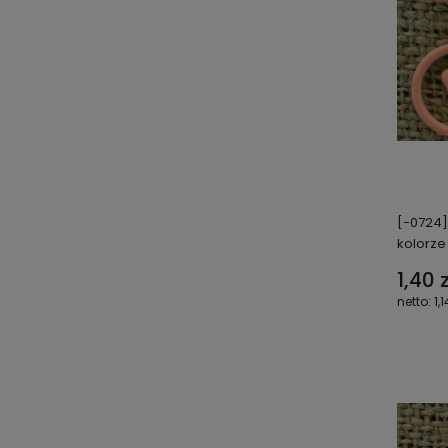
[-0724]
kolorz
1,40 z
1,1