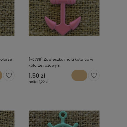
kolorze
[-0738] Zawieszka mała kotwica w
kolorze różowym
1,50 zł
1,22 zł