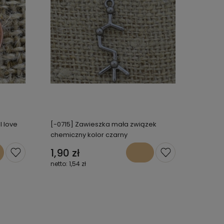
I love
[-0715] Zawieszka mała związek
chemiczny kolor czarny
1,90 zł
1,54 zł