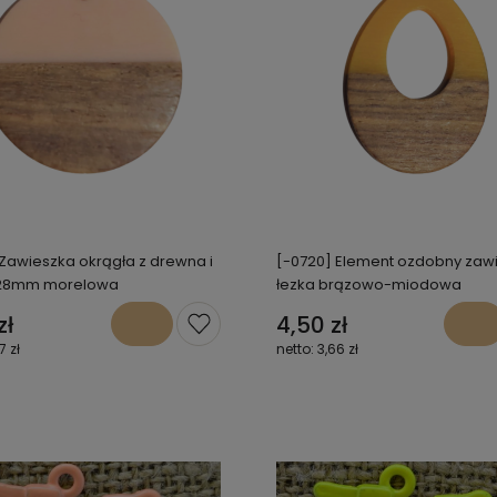
 Zawieszka okrągła z drewna i
[-0720] Element ozdobny zaw
 28mm morelowa
łezka brązowo-miodowa
zł
4,50 zł
7 zł
3,66 zł