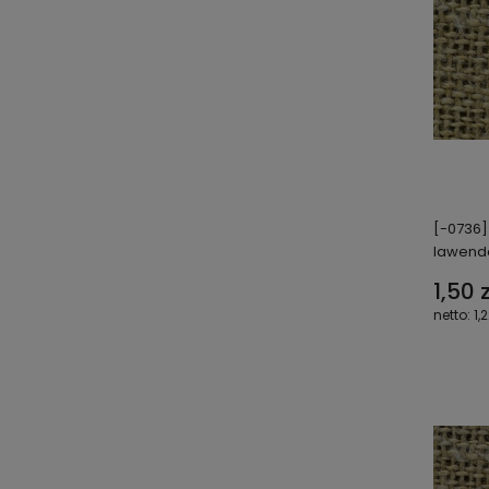
[-0736]
lawen
1,50 z
1,2