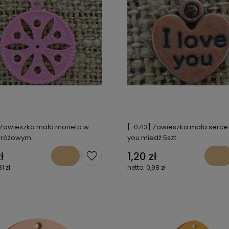
 Zawieszka mała moneta w
[-0713] Zawieszka mała serce 
e różowym
you miedź 5szt
ł
1,20 zł
81 zł
0,98 zł