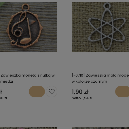
 Zawieszka moneta z nutką w
[-0710] Zawieszka mała mode
 miedzi
w kolorze czarnym
ł
1,90 zł
98 zł
1,54 zł