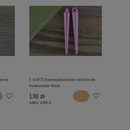
lorze
[-0707] Zawieszka kolec w kolorze
fioletowym 10szt
1,10 zł
0,89 zł