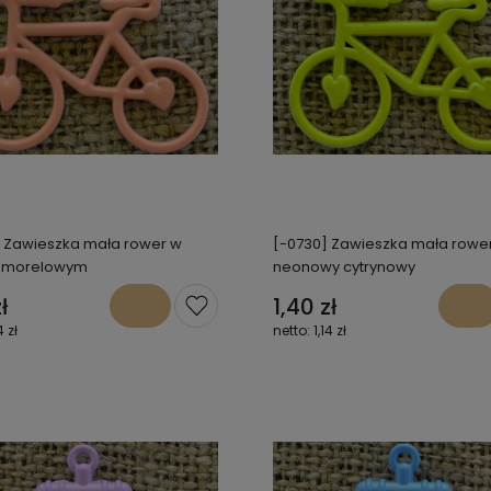
 Zawieszka mała rower w
[-0730] Zawieszka mała rowe
e morelowym
neonowy cytrynowy
ł
1,40 zł
4 zł
1,14 zł