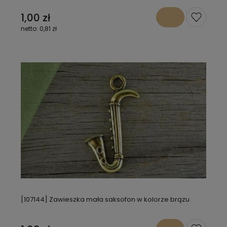
1,00 zł
0,81 zł
[107144] Zawieszka mała saksofon w kolorze brązu