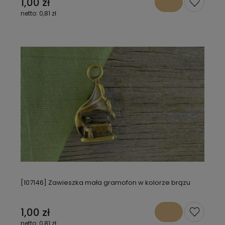
1,00 zł
0,81 zł
[107146] Zawieszka mała gramofon w kolorze brązu
1,00 zł
0,81 zł