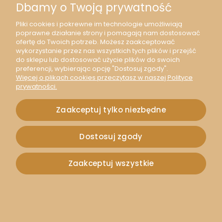
Dbamy o Twoją prywatność
Pliki cookies i pokrewne im technologie umożliwiają
poprawne działanie strony i pomagają nam dostosować
ofertę do Twoich potrzeb. Możesz zaakceptować
wykorzystanie przez nas wszystkich tych plików i przejść
do sklepu lub dostosować użycie plików do swoich
preferencji, wybierając opcję "Dostosuj zgody".
Więcej o plikach cookies przeczytasz w naszej Polityce
prywatności.
Zaakceptuj tylko niezbędne
[307357] Zawieszka mała baletnica w kolorze srebra
Dostosuj zgody
1,30 zł
Zaakceptuj wszystkie
1,06 zł