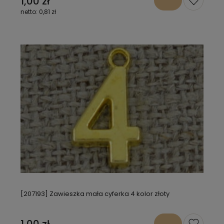
1,00 zł
0,81 zł
[207193] Zawieszka mała cyferka 4 kolor złoty
1,00 zł