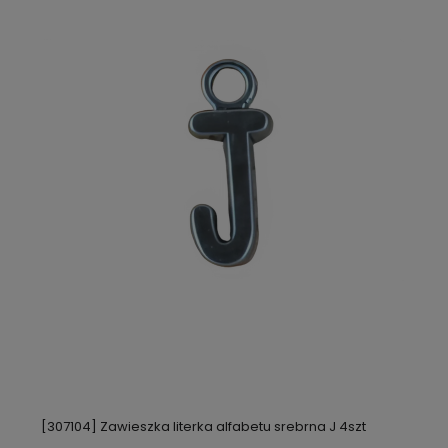
[307104] Zawieszka literka alfabetu srebrna J 4szt