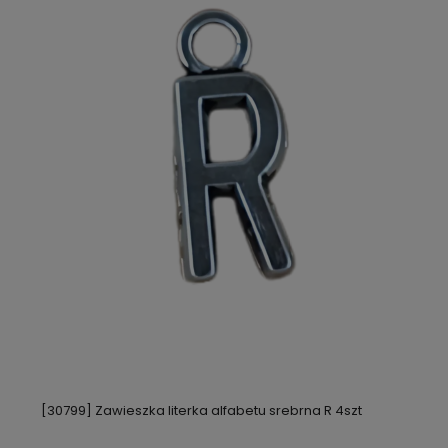
[30799] Zawieszka literka alfabetu srebrna R 4szt