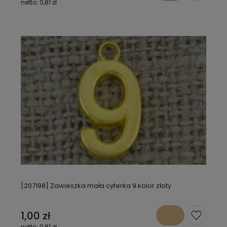
0,81 zł
[207198] Zawieszka mała cyferka 9 kolor złoty
1,00 zł
0,81 zł