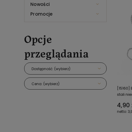
Nowości
Promocje
Opcje
przeglądania
Dostępność: (wybierz)
Cena: (wybierz)
[15160]
stali n
4,90 
3,