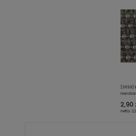
[31133]
nierdz
2,90 
2,