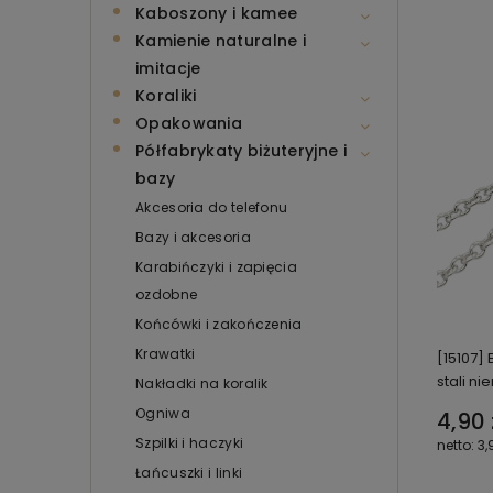
Kaboszony i kamee
Kamienie naturalne i
imitacje
Koraliki
Opakowania
Półfabrykaty biżuteryjne i
bazy
Akcesoria do telefonu
Bazy i akcesoria
Karabińczyki i zapięcia
ozdobne
Końcówki i zakończenia
Krawatki
[15107]
stali n
Nakładki na koralik
Ogniwa
4,90 
Szpilki i haczyki
3,
Łańcuszki i linki