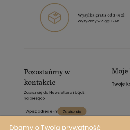
Wysyłka gratis od 249 zł
Wysyłamy w ciągu 24h.
Moje 
Pozostańmy w
kontakcie
Twoje k
Zapisz się do Newslettera i bądź
na bieżąco
Zapisz się
*Twoje Dane osobowe są
Dbamy o Twoją prywatność