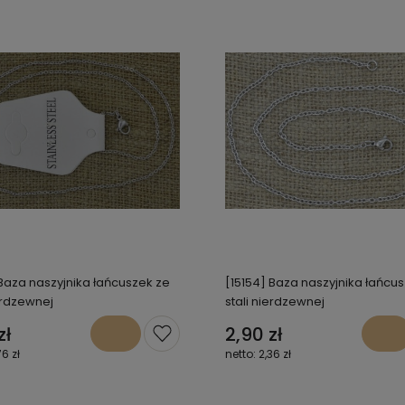
 Baza naszyjnika łańcuszek ze
[15154] Baza naszyjnika łańcu
ierdzewnej
stali nierdzewnej
zł
2,90 zł
76 zł
2,36 zł