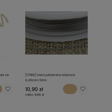
zek ze
[17186] Linka jubilerska stalowa
0,45mm 50m
10,90 zł
8,86 zł