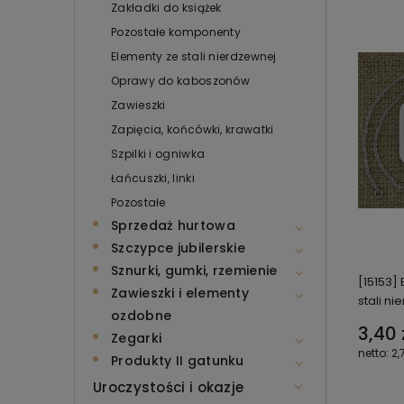
Zakładki do książek
Pozostałe komponenty
Elementy ze stali nierdzewnej
Oprawy do kaboszonów
Zawieszki
Zapięcia, końcówki, krawatki
Szpilki i ogniwka
Łańcuszki, linki
Pozostałe
Sprzedaż hurtowa
Szczypce jubilerskie
Sznurki, gumki, rzemienie
[15153]
Zawieszki i elementy
stali n
ozdobne
3,40 
Zegarki
2,
Produkty II gatunku
Uroczystości i okazje