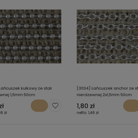
 Łańcuszek kulkowy ze stali
[31134] Łańcuszek anchor ze st
ewnej 1,5mm 50cm
nierdzewnej 2x1,5mm 50cm
zł
1,80 zł
36 zł
1,46 zł