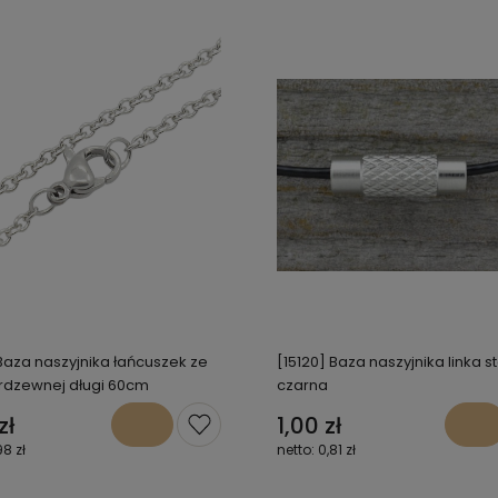
 Baza naszyjnika łańcuszek ze
[15120] Baza naszyjnika linka 
ierdzewnej długi 60cm
czarna
zł
1,00 zł
98 zł
0,81 zł