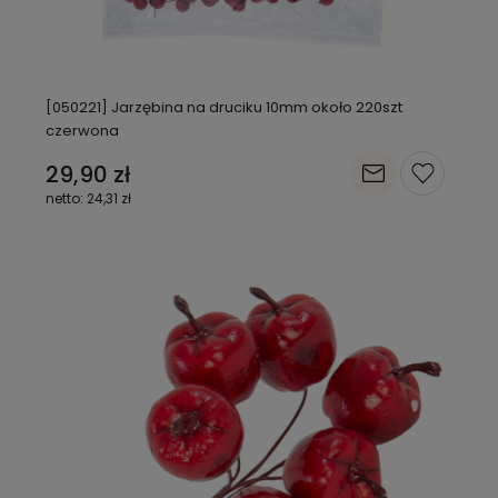
[050221] Jarzębina na druciku 10mm około 220szt
czerwona
29,90 zł
24,31 zł