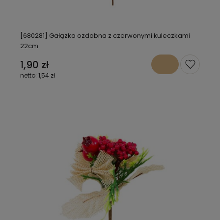
[680281] Gałązka ozdobna z czerwonymi kuleczkami
22cm
1,90 zł
1,54 zł