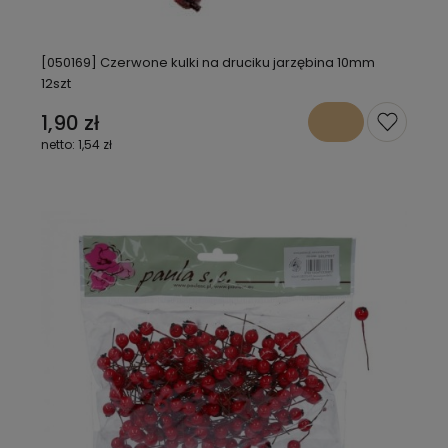
[050169] Czerwone kulki na druciku jarzębina 10mm
12szt
1,90 zł
1,54 zł