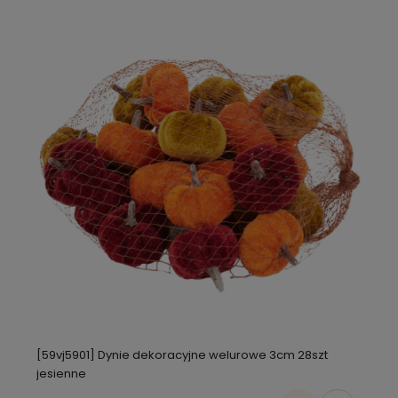
[59vj5901] Dynie dekoracyjne welurowe 3cm 28szt
jesienne