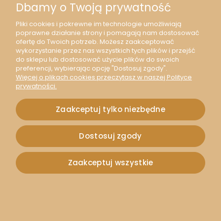
Dbamy o Twoją prywatność
Pliki cookies i pokrewne im technologie umożliwiają
poprawne działanie strony i pomagają nam dostosować
ofertę do Twoich potrzeb. Możesz zaakceptować
wykorzystanie przez nas wszystkich tych plików i przejść
do sklepu lub dostosować użycie plików do swoich
preferencji, wybierając opcję "Dostosuj zgody".
Więcej o plikach cookies przeczytasz w naszej Polityce
prywatności.
Zaakceptuj tylko niezbędne
Dostosuj zgody
Zaakceptuj wszystkie
[680310] Gałązka z czerwonymi kuleczkami głóg 28cm