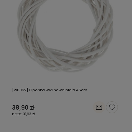
[w0362] Oponka wiklinowa biała 45cm
38,90 zł
31,63 zł