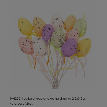
[w12521] Jajka styropianowe na druciku 2,5x3,5cm
kolorowe 12szt