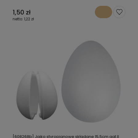
1,50 zł
1,22 zł
[608268b] Jajko styropianowe składane 15,5cm gat.II