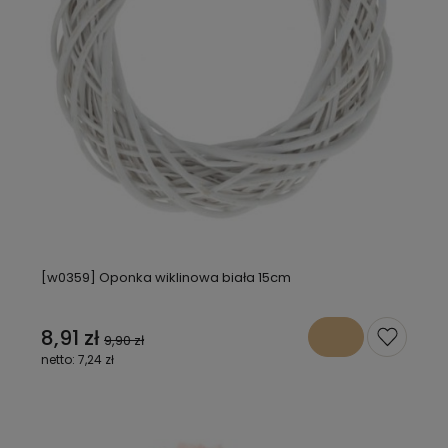
[w0359] Oponka wiklinowa biała 15cm
8,91 zł
9,90 zł
7,24 zł