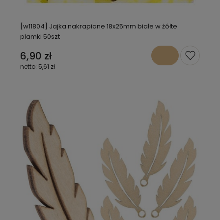
[w11804] Jajka nakrapiane 18x25mm białe w żółte
plamki 50szt
6,90 zł
5,61 zł