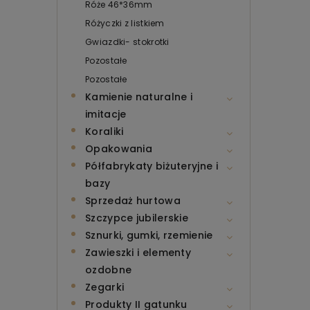
Róże 46*36mm
Różyczki z listkiem
Gwiazdki- stokrotki
Pozostałe
Pozostałe
Kamienie naturalne i
imitacje
Koraliki
Opakowania
Półfabrykaty biżuteryjne i
bazy
Sprzedaż hurtowa
Szczypce jubilerskie
Sznurki, gumki, rzemienie
Zawieszki i elementy
ozdobne
Zegarki
Produkty II gatunku