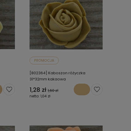
PROMOCJA
[802364] Kaboszon różyczka
31*32mm kakaowa
1,28 zł
1,60 zł
1,04 zł