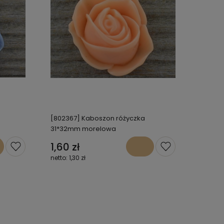
[802367] Kaboszon różyczka
31*32mm morelowa
1,60 zł
1,30 zł