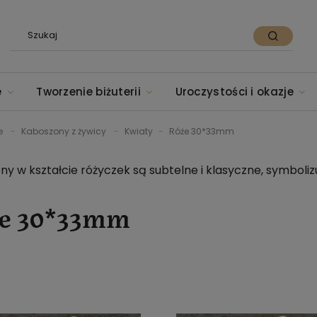
e
Tworzenie biżuterii
Uroczystości i okazje
e
Kaboszony z żywicy
Kwiaty
Róże 30*33mm
y w kształcie różyczek są subtelne i klasyczne, symbolizu
e 30*33mm