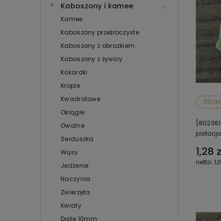
Kaboszony i kamee
Kamee
Kaboszony przeźroczyste
Kaboszony z obrazkiem
Kaboszony z żywicy
Kokardki
Krople
Kwadratowe
PROM
Okrągłe
[80236
Owalne
pistacj
Serduszka
1,28 z
Wąsy
1,
Jedzenie
Naczynia
Zwierzęta
Kwiaty
Dalie 10mm