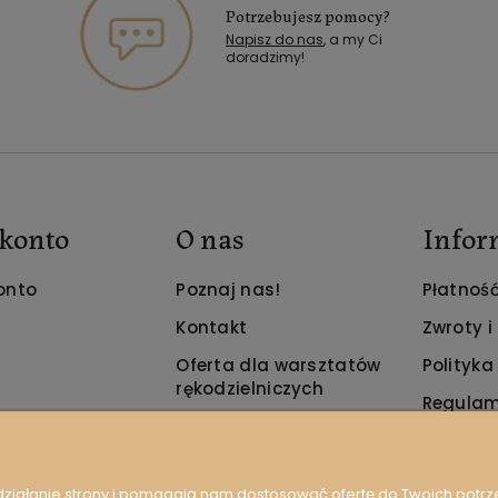
Potrzebujesz pomocy?
Napisz do nas
, a my Ci
doradzimy!
konto
O nas
Infor
onto
Poznaj nas!
Płatność
Kontakt
Zwroty i
Oferta dla warsztatów
Polityka
rękodzielniczych
Regulam
 działanie strony i pomagają nam dostosować ofertę do Twoich potr