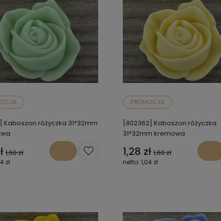
OCJA
PROMOCJA
1] Kaboszon różyczka 31*32mm
[802362] Kaboszon różyczka
owa
31*32mm kremowa
ł
1,28 zł
1,60 zł
1,60 zł
04 zł
1,04 zł