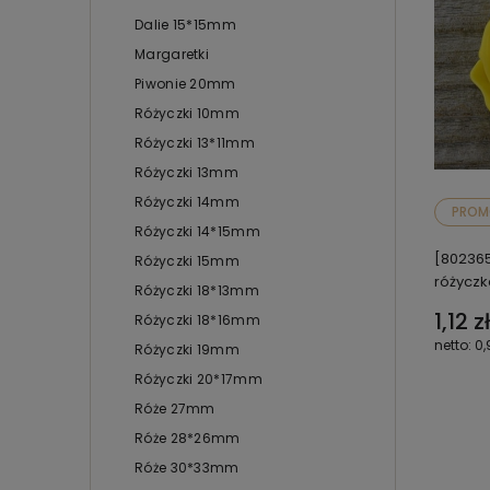
Dalie 15*15mm
Margaretki
Piwonie 20mm
Różyczki 10mm
Różyczki 13*11mm
Różyczki 13mm
Różyczki 14mm
PROM
Różyczki 14*15mm
[80236
Różyczki 15mm
różyczk
Różyczki 18*13mm
1,12 zł
Różyczki 18*16mm
0,
Różyczki 19mm
Różyczki 20*17mm
Róże 27mm
Róże 28*26mm
Róże 30*33mm