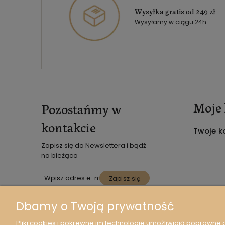
Wysyłka gratis od 249 zł
Wysyłamy w ciągu 24h.
Moje 
Pozostańmy w
kontakcie
Twoje k
Zapisz się do Newslettera i bądź
na bieżąco
Zapisz się
*Twoje Dane osobowe są
Dbamy o Twoją prywatność
przetwarzane zgodnie z naszą
Polityką Prywatności.
Pliki cookies i pokrewne im technologie umożliwiają poprawne