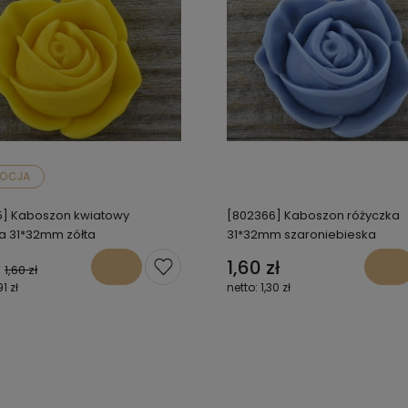
OCJA
5] Kaboszon kwiatowy
[802366] Kaboszon różyczka
a 31*32mm zółta
31*32mm szaroniebieska
1,60 zł
1,60 zł
91 zł
1,30 zł