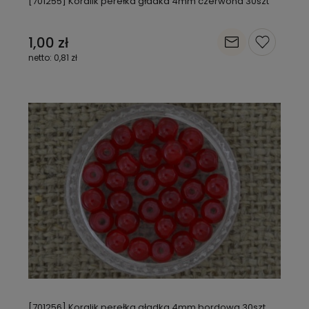
[701255] Koralik perełka gładka 4mm czerwona 30szt
1,00 zł
0,81 zł
[701256] Koralik perełka gładka 4mm bordowa 30szt