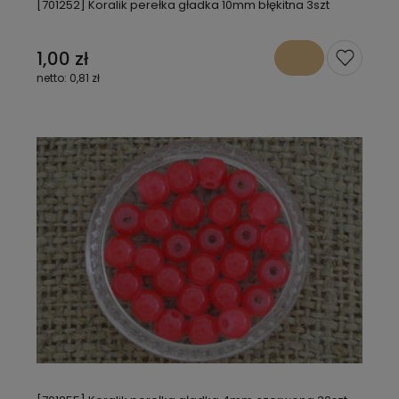
[701252] Koralik perełka gładka 10mm błękitna 3szt
1,00 zł
0,81 zł