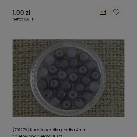
1,00 zł
0,81 zł
[701276] Koralik perełka gładka 4mm
fioletowopopielata 30szt