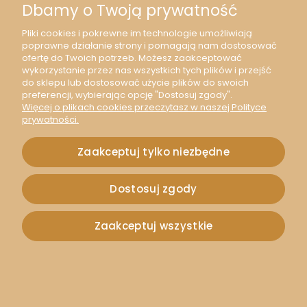
Dbamy o Twoją prywatność
Pliki cookies i pokrewne im technologie umożliwiają
poprawne działanie strony i pomagają nam dostosować
ofertę do Twoich potrzeb. Możesz zaakceptować
wykorzystanie przez nas wszystkich tych plików i przejść
do sklepu lub dostosować użycie plików do swoich
preferencji, wybierając opcję "Dostosuj zgody".
Więcej o plikach cookies przeczytasz w naszej Polityce
prywatności.
Zaakceptuj tylko niezbędne
Dostosuj zgody
Zaakceptuj wszystkie
[68th0603] Gałązka ozdobna wielkanocna z różowymi
pisankami 37cm