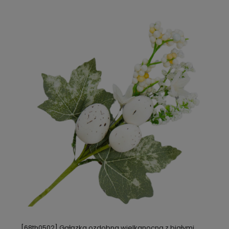
[68th0502] Gałązka ozdobna wielkanocna z białymi