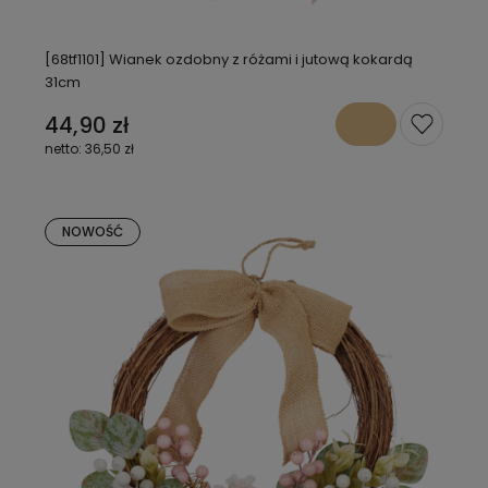
[68tf1101] Wianek ozdobny z różami i jutową kokardą
31cm
44,90 zł
36,50 zł
NOWOŚĆ