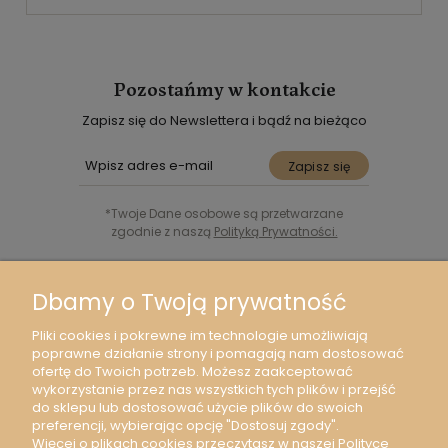
Pozostańmy w kontakcie
Zapisz się do Newslettera i bądź na bieżąco
Zapisz się
*Twoje Dane osobowe są przetwarzane
zgodnie z naszą
Polityką Prywatności.
Śledź nas w Social Media
Dbamy o Twoją prywatność
Pliki cookies i pokrewne im technologie umożliwiają
poprawne działanie strony i pomagają nam dostosować
ofertę do Twoich potrzeb. Możesz zaakceptować
wykorzystanie przez nas wszystkich tych plików i przejść
Moje konto
do sklepu lub dostosować użycie plików do swoich
preferencji, wybierając opcję "Dostosuj zgody".
Więcej o plikach cookies przeczytasz w naszej Polityce