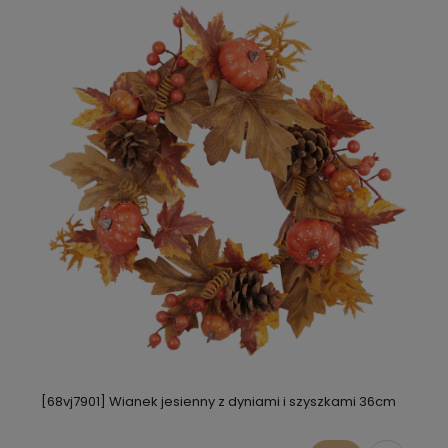
[68vj7901] Wianek jesienny z dyniami i szyszkami 36cm