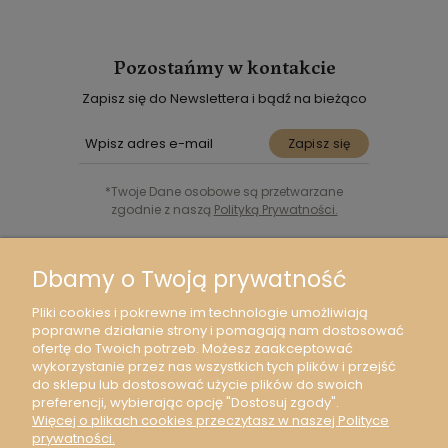
Pozostańmy w kontakcie
Zapisz się do Newslettera i bądź na bieżąco
Zapisz się
*Twoje Dane osobowe są przetwarzane
zgodnie z naszą
Polityką Prywatności.
Śledź nas w Social Media
Dbamy o Twoją prywatność
Pliki cookies i pokrewne im technologie umożliwiają
poprawne działanie strony i pomagają nam dostosować
ofertę do Twoich potrzeb. Możesz zaakceptować
wykorzystanie przez nas wszystkich tych plików i przejść
Moje konto
do sklepu lub dostosować użycie plików do swoich
preferencji, wybierając opcję "Dostosuj zgody".
Więcej o plikach cookies przeczytasz w naszej Polityce
O nas
prywatności.