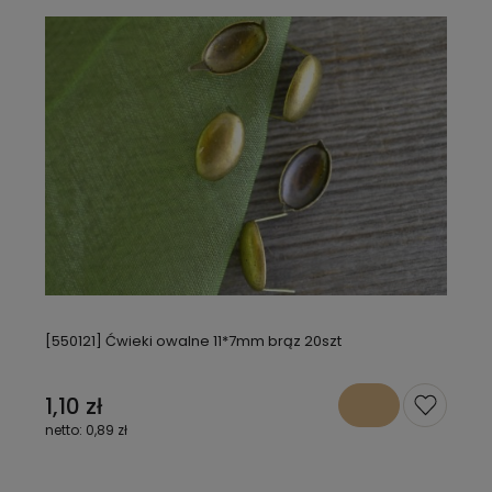
[550121] Ćwieki owalne 11*7mm brąz 20szt
1,10 zł
0,89 zł