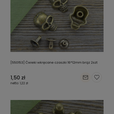
[550153] Ćwieki wkręcane czaszki 16*12mm brąz 2szt
1,50 zł
1,22 zł