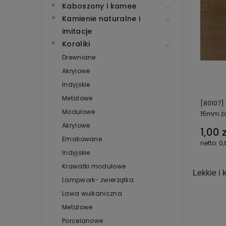
Kaboszony i kamee
Kamienie naturalne i
imitacje
Koraliki
Drewniane
Akrylowe
Indyjskie
Metalowe
[80107]
Modułowe
15mm żó
Akrylowe
1,00 z
Emaliowane
0,
Indyjskie
Krawatki modułowe
Lekkie i
Lampwork- zwierzątka
Lawa wulkaniczna
Metalowe
Porcelanowe