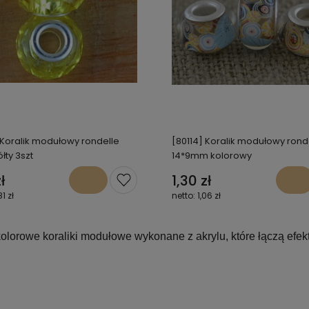
 Koralik modułowy rondelle
[80114] Koralik modułowy rond
łty 3szt
14*9mm kolorowy
ł
1,30 zł
81 zł
1,06 zł
 kolorowe koraliki modułowe wykonane z akrylu, które łączą ef