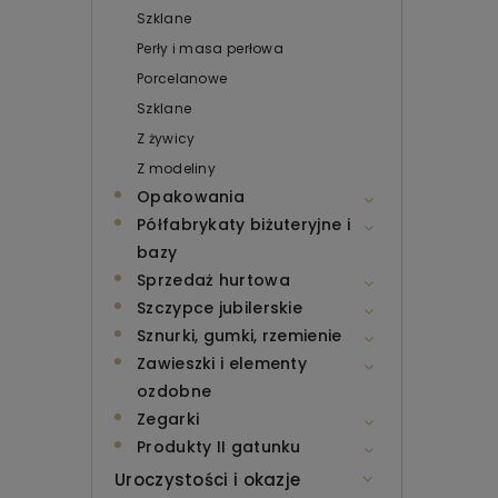
Szklane
Perły i masa perłowa
Porcelanowe
Szklane
Z żywicy
Z modeliny
Opakowania
Półfabrykaty biżuteryjne i
bazy
Sprzedaż hurtowa
Szczypce jubilerskie
Sznurki, gumki, rzemienie
Zawieszki i elementy
ozdobne
Zegarki
Produkty II gatunku
Uroczystości i okazje