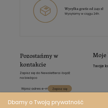
Wysyłka gratis od 249 zł
Wysyłamy w ciągu 24h.
Moje 
Pozostańmy w
kontakcie
Twoje k
Zapisz się do Newslettera i bądź
na bieżąco
Zapisz się
*Twoje Dane osobowe są
Dbamy o Twoją prywatność
przetwarzane zgodnie z naszą