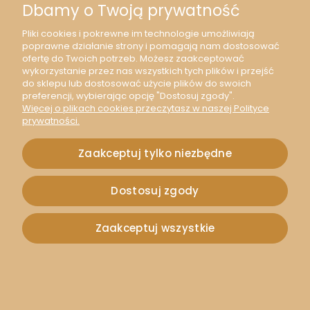
Dbamy o Twoją prywatność
Pliki cookies i pokrewne im technologie umożliwiają
poprawne działanie strony i pomagają nam dostosować
ofertę do Twoich potrzeb. Możesz zaakceptować
wykorzystanie przez nas wszystkich tych plików i przejść
do sklepu lub dostosować użycie plików do swoich
preferencji, wybierając opcję "Dostosuj zgody".
Więcej o plikach cookies przeczytasz w naszej Polityce
prywatności.
Zaakceptuj tylko niezbędne
Dostosuj zgody
Zaakceptuj wszystkie