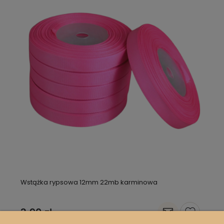
Wstążka rypsowa 12mm 22mb karminowa
3,90 zł
3,17 zł