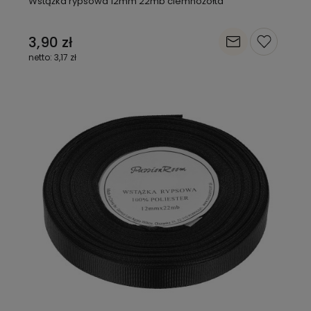
Wstążka rypsowa 12mm 22mb ciemnożółta
3,90 zł
3,17 zł