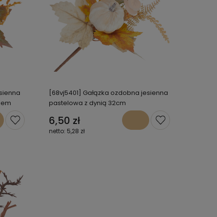
esienna
[68vj5401] Gałązka ozdobna jesienna
kiem
pastelowa z dynią 32cm
6,50 zł
5,28 zł