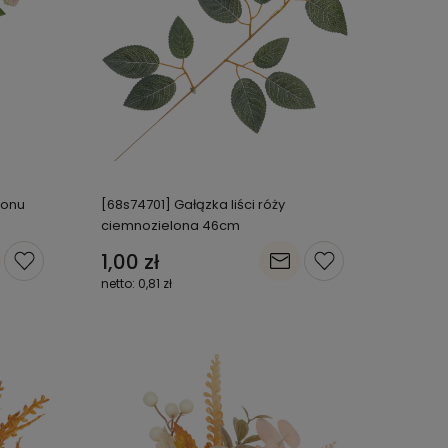
ronu
[68s74701] Gałązka liści róży
ciemnozielona 46cm
1,00 zł
0,81 zł