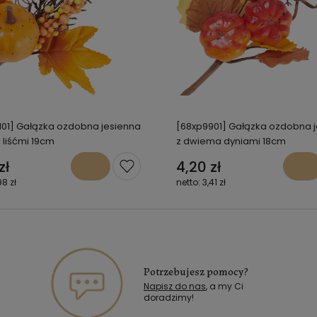
101] Gałązka ozdobna jesienna
[68xp9901] Gałązka ozdobna 
i liśćmi 19cm
z dwiema dyniami 18cm
zł
4,20 zł
98 zł
3,41 zł
Potrzebujesz pomocy?
Napisz do nas
, a my Ci
doradzimy!