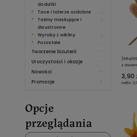
dodatki
Tace i talerze ozdobne
Taśmy maskujące i
dwustronne
Wyroby z wikliny
Pozostałe
Tworzenie biżuterii
[68vj10
Uroczystości i okazje
z dwiem
Nowości
3,90 
Promocje
3,1
Opcje
przeglądania