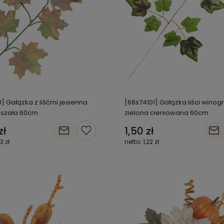
] Gałązka z liśćmi jesienna
[68s74101] Gałązka liści winog
mszała 60cm
zielona cieniowana 60cm
zł
1,50 zł
63 zł
1,22 zł