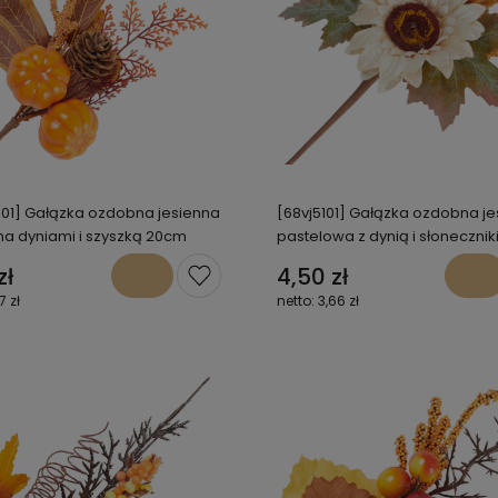
001] Gałązka ozdobna jesienna
[68vj5101] Gałązka ozdobna j
a dyniami i szyszką 20cm
pastelowa z dynią i słoneczni
25cm
zł
4,50 zł
7 zł
3,66 zł