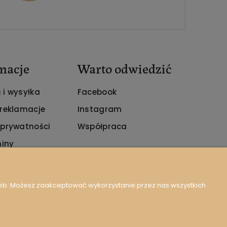
macje
Warto odwiedzić
 i wysyłka
Facebook
 reklamacje
Instagram
 prywatności
Współpraca
iny
zeb. Możesz zaakceptować wykorzystanie przez nas wszystkich