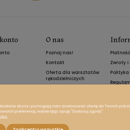
konto
O nas
Infor
onto
Poznaj nas!
Płatność
Kontakt
Zwroty i
Oferta dla warsztatów
Polityka
rękodzielniczych
Regulam
 działanie strony i pomagają nam dostosować ofertę do Twoich potr
 swoich preferencji, wybierając opcję "Dostosuj zgody".
ości.
Zaakceptuj wszystkie