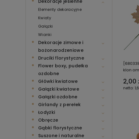
Dekoracje jesienne
Elementy dekoracyjne
Kwiaty
Gałązki
Wianki
Dekoracje zimowe i
bożonarodzeniowe
Druciki florystyczne
[680338
Flower boxy, pudełka
klon o
ozdobne
2,00 
Główki kwiatowe
1,
Gałązki kwiatowe
Gałązki ozdobne
Girlandy z perełek
Łodyżki
Obręcze
Gąbki florystyczne
Suszone i naturalne