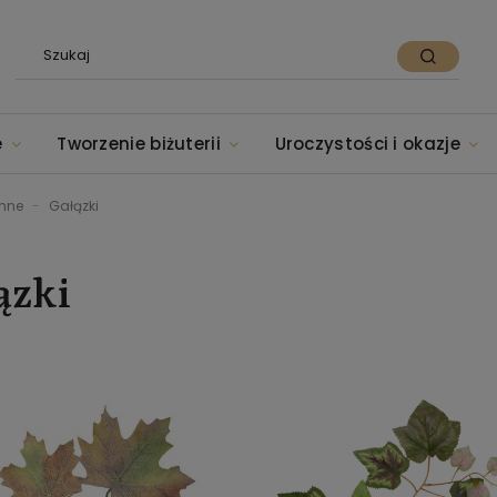
e
Tworzenie biżuterii
Uroczystości i okazje
enne
Gałązki
ązki