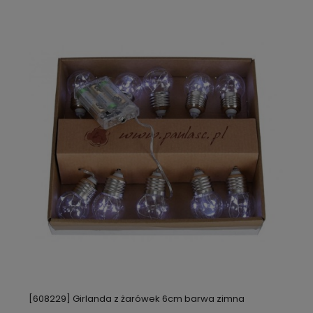
[608229] Girlanda z żarówek 6cm barwa zimna