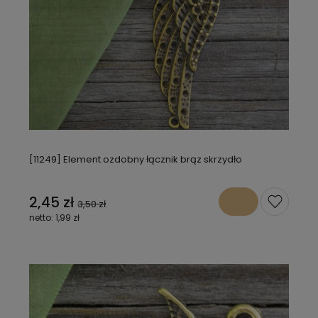
[11249] Element ozdobny łącznik brąz skrzydło
2,45 zł
3,50 zł
1,99 zł