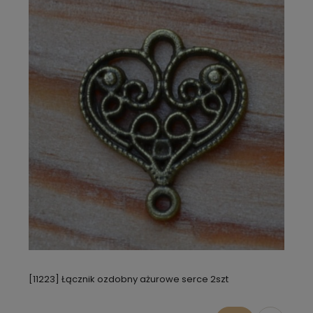
[11223] Łącznik ozdobny ażurowe serce 2szt