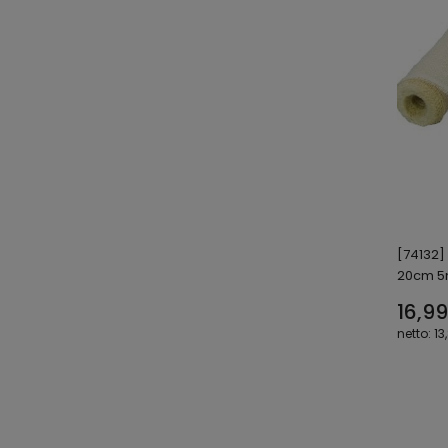
[74132]
20cm 
16,99
13,