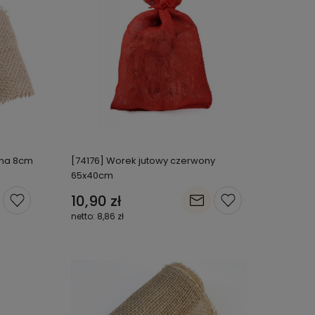
lna 8cm
[74176] Worek jutowy czerwony
65x40cm
10,90 zł
8,86 zł