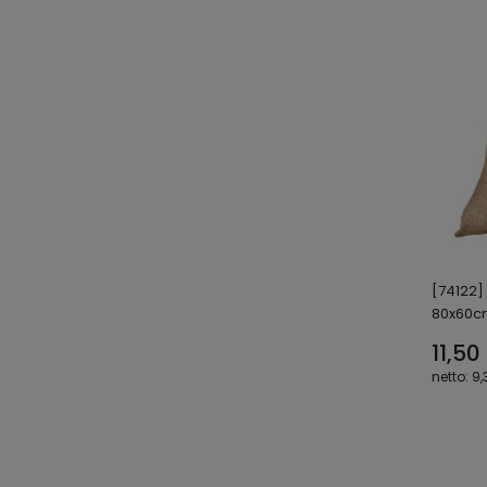
[74122]
80x60c
11,50 
9,