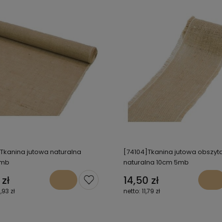
 Tkanina jutowa naturalna
[74104]Tkanina jutowa obszyt
5mb
naturalna 10cm 5mb
 zł
14,50 zł
,93 zł
11,79 zł