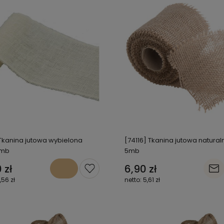
 Tkanina jutowa wybielona
[74116] Tkanina jutowa natura
5mb
5mb
 zł
6,90 zł
,56 zł
5,61 zł