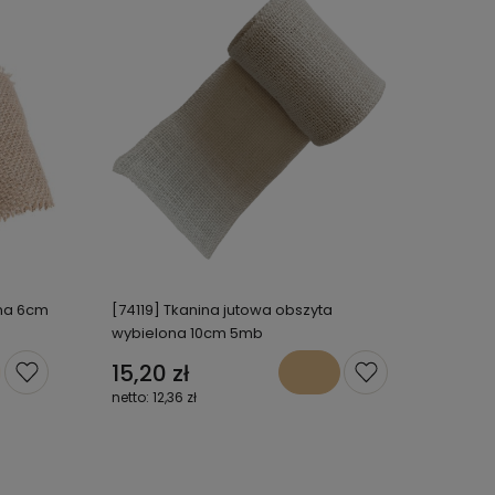
lna 6cm
[74119] Tkanina jutowa obszyta
wybielona 10cm 5mb
15,20 zł
12,36 zł