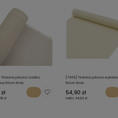
] Tkanina jutowa rzadka
[74113] Tkanina jutowa wybiel
ona 50cm 5mb
50cm 5mb
 zł
54,90 zł
,18 zł
44,63 zł