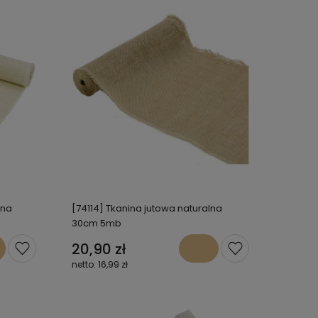
ona
[74114] Tkanina jutowa naturalna
30cm 5mb
20,90 zł
16,99 zł