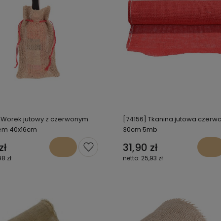
 Worek jutowy z czerwonym
[74156] Tkanina jutowa czerw
iem 40x16cm
30cm 5mb
zł
31,90 zł
98 zł
25,93 zł