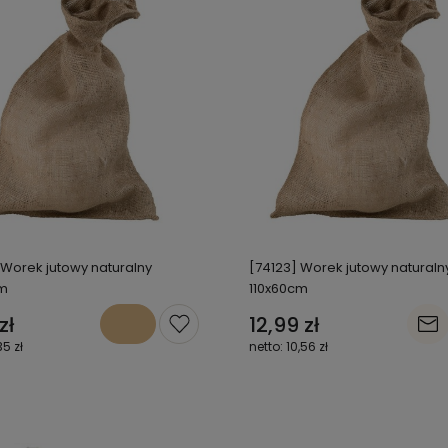
 Worek jutowy naturalny
[74123] Worek jutowy naturaln
m
110x60cm
zł
12,99 zł
35 zł
10,56 zł