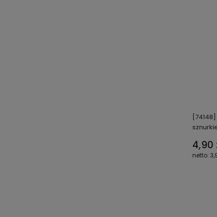
[74148]
sznurk
4,90 
3,