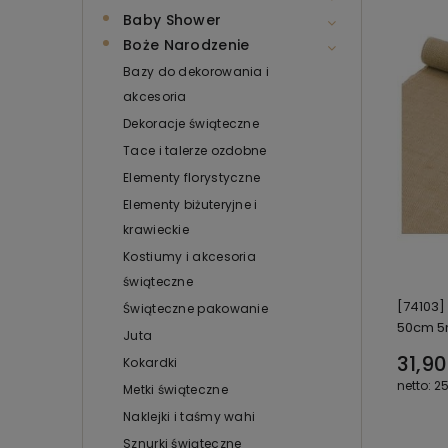
Baby Shower
Boże Narodzenie
Bazy do dekorowania i
akcesoria
Dekoracje świąteczne
Tace i talerze ozdobne
Elementy florystyczne
Elementy biżuteryjne i
krawieckie
Kostiumy i akcesoria
świąteczne
[74103]
Świąteczne pakowanie
50cm 
Juta
31,90
Kokardki
25
Metki świąteczne
Naklejki i taśmy wahi
Sznurki świąteczne