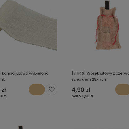
 Tkanina jutowa wybielona
[74146] Worek jutowy z czer
5mb
sznurkiem 28x17cm
 zł
4,90 zł
81 zł
3,98 zł