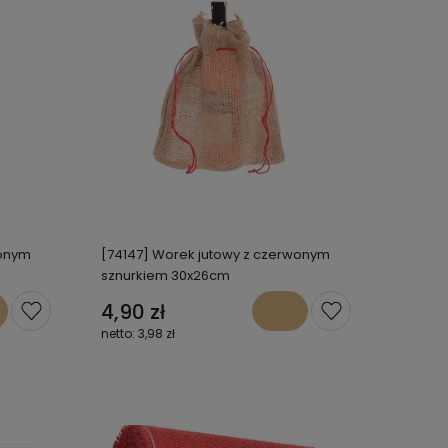
wonym
[74147] Worek jutowy z czerwonym
sznurkiem 30x26cm
4,90 zł
3,98 zł