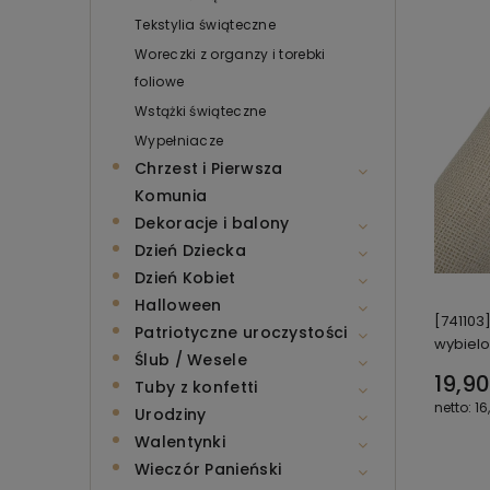
Tekstylia świąteczne
Woreczki z organzy i torebki
foliowe
Wstążki świąteczne
Wypełniacze
Chrzest i Pierwsza
Komunia
Dekoracje i balony
Dzień Dziecka
Dzień Kobiet
Halloween
[741103
Patriotyczne uroczystości
wybiel
Ślub / Wesele
19,90
Tuby z konfetti
16
Urodziny
Walentynki
Wieczór Panieński