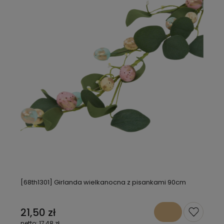
[68th1301] Girlanda wielkanocna z pisankami 90cm
21,50 zł
17,48 zł