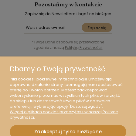
Pozostańmy w kontakcie
Zapisz się do Newslettera i bądź na bieżąco
Zapisz się
*Twoje Dane osobowe są przetwarzane
zgodnie z naszą
Polityką Prywatności.
Śledź nas w Social Media
Dbamy o Twoją prywatność
Pliki cookies i pokrewne im technologie umożliwiają
poprawne działanie strony i pomagają nam dostosować
ofertę do Twoich potrzeb. Możesz zaakceptować
wykorzystanie przez nas wszystkich tych plików i przejść
Moje konto
do sklepu lub dostosować użycie plików do swoich
preferencji, wybierając opcję "Dostosuj zgody".
Więcej o plikach cookies przeczytasz w naszej Polityce
O nas
prywatności.
Zaakceptuj tylko niezbędne