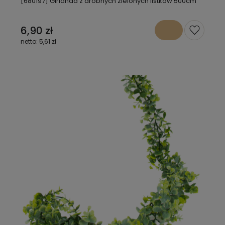
[680197] Girlanda z drobnych zielonych listków 500cm
6,90 zł
5,61 zł