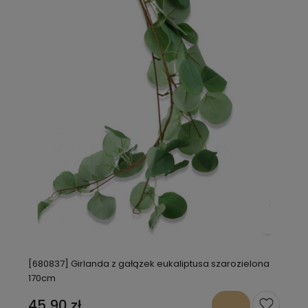
[680837] Girlanda z gałązek eukaliptusa szarozielona
170cm
45,90 zł