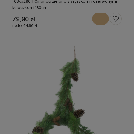
[68xp2901] Girlanda zielona z szyszkami i czerwonymi
kuleczkami 180cm
79,90 zł
64,96 zł