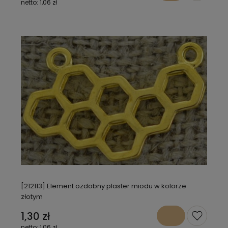
1,06 zł
[212113] Element ozdobny plaster miodu w kolorze
złotym
1,30 zł
1,06 zł