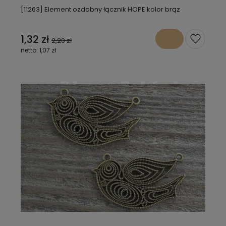
[11263] Element ozdobny łącznik HOPE kolor brąz
1,32 zł
2,20 zł
1,07 zł