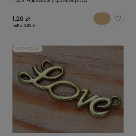
[11220] Ptak ozdobny łącznik brąz 2szt
1,20 zł
0,98 zł
PROMOCJA