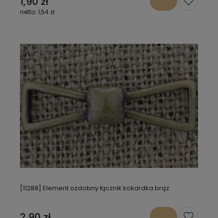
1,90 zł
1,54 zł
[11288] Element ozdobny łącznik kokardka brąz
2,90 zł