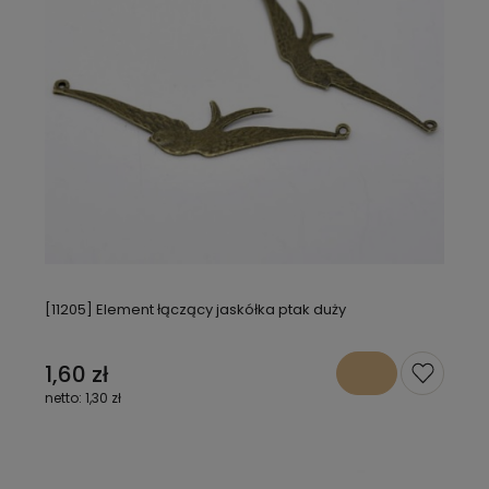
[11205] Element łączący jaskółka ptak duży
1,60 zł
1,30 zł