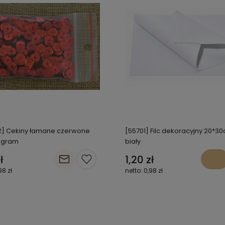
2] Cekiny łamane czerwone
[55701] Filc dekoracyjny 20*
 gram
biały
ł
1,20 zł
98 zł
0,98 zł