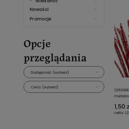
Wielkanoc
Nowości
Promocje
Opcje
przeglądania
Dostępność: (wybierz)
Cena: (wybierz)
[050188
metaliz
1,50 z
1,2