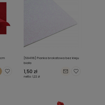
30cm
[594116] Pianka brokatowa bez kleju
biała
1,50 zł
1,22 zł