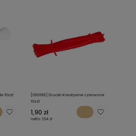
e 10szt
[050195] Druciki kreatywne czerwone
10szt
1,90 zł
1,54 zł