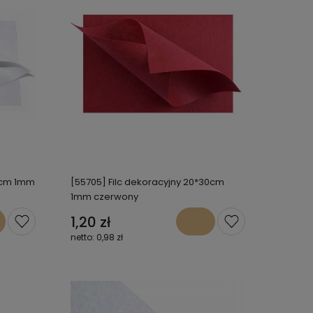
30cm 1mm
[55705] Filc dekoracyjny 20*30cm
1mm czerwony
1,20 zł
0,98 zł