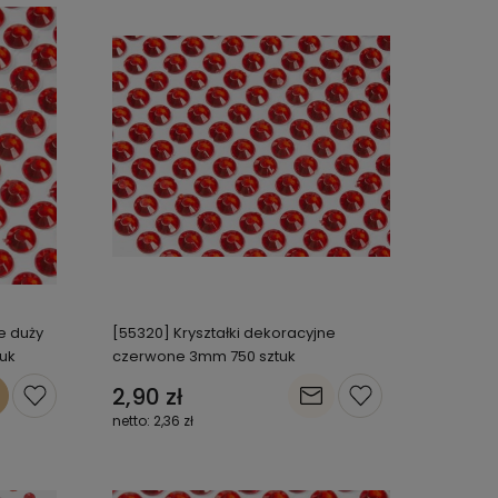
e duży
[55320] Kryształki dekoracyjne
tuk
czerwone 3mm 750 sztuk
2,90 zł
2,36 zł