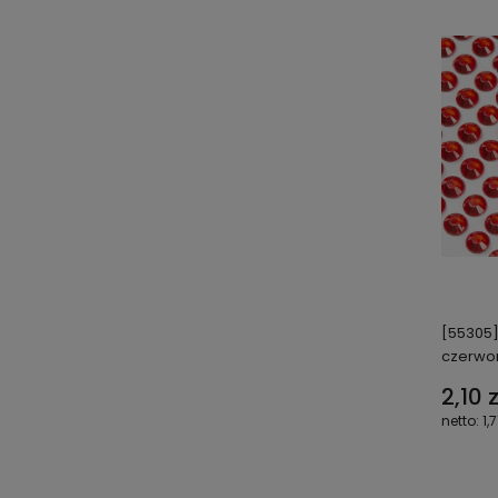
[55305]
czerwo
2,10 z
1,7