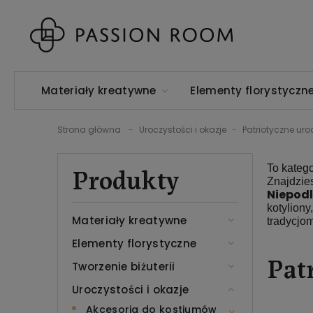
Materiały kreatywne
Elementy florystyczn
Strona główna
Uroczystości i okazje
Patriotyczne uro
Produkty
To kateg
Znajdzies
Niepodl
kotyliony
Materiały kreatywne
tradycjom
Elementy florystyczne
Pat
Tworzenie biżuterii
Uroczystości i okazje
Akcesoria do kostiumów