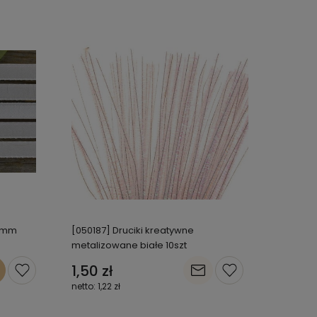
 6mm
[050187] Druciki kreatywne
metalizowane białe 10szt
1,50 zł
1,22 zł