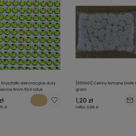
 Kryształki dekoracyjne duży
[555601] Cekiny łamane białe
 zielone 6mm 504 sztuk
gram
zł
1,20 zł
85 zł
0,98 zł