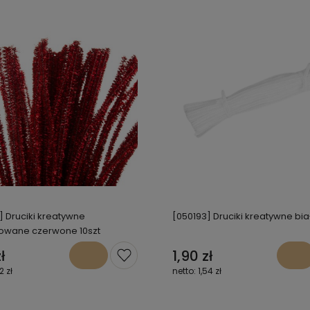
] Druciki kreatywne
[050193] Druciki kreatywne biał
owane czerwone 10szt
ł
1,90 zł
2 zł
1,54 zł