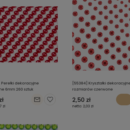
 Perełki dekoracyjne
[55384] Kryształki dekoracyjn
ne 6mm 260 sztuk
rozmiarów czerwone
zł
2,50 zł
7 zł
2,03 zł