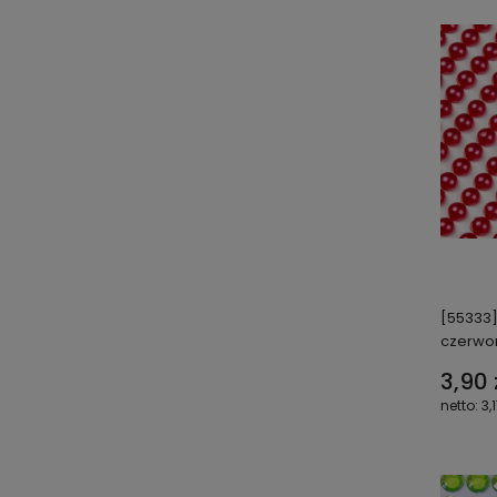
[55333]
czerwo
3,90 
3,1