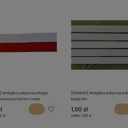
] Wstążka satynowa flaga
[006645] Wstążka satynowa
czerwona 50mm 1 metr
biała 5m
ł
1,00 zł
2 zł
0,81 zł