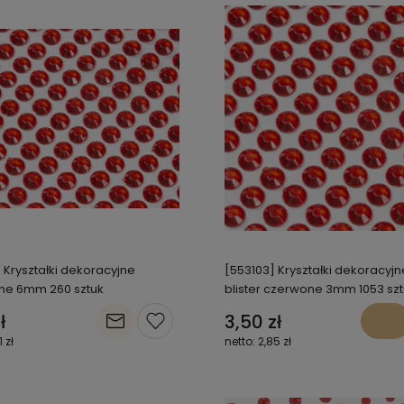
 Kryształki dekoracyjne
[553103] Kryształki dekoracyjn
ne 6mm 260 sztuk
blister czerwone 3mm 1053 sz
ł
3,50 zł
1 zł
2,85 zł