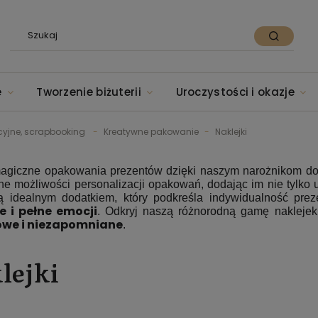
e
Tworzenie biżuterii
Uroczystości i okazje
cyjne, scrapbooking
Kreatywne pakowanie
Naklejki
agiczne opakowania prezentów dzięki naszym narożnikom do z
one możliwości personalizacji opakowań, dodając im nie tylko 
 idealnym dodatkiem, który podkreśla indywidualność prez
e i pełne emocji
. Odkryj naszą różnorodną gamę naklejek 
owe i niezapomniane
.
lejki