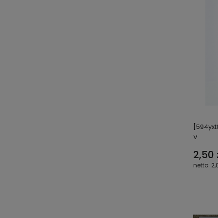
[594yxt0
V
2,50 
2,