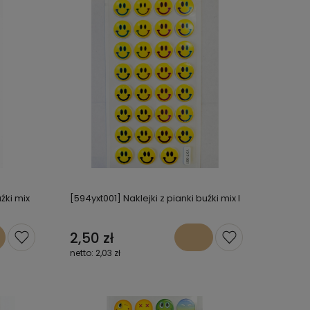
źki mix
[594yxt001] Naklejki z pianki buźki mix I
2,50 zł
2,03 zł