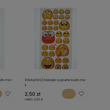
ki mix I
[594yk002] Naklejki wypukłe buźki mix
II
2,50 zł
2,03 zł