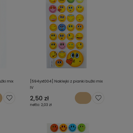
uźki mix
[594yxt004] Naklejki z pianki buźki mix
IV
2,50 zł
2,03 zł