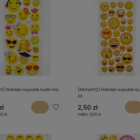
11] Naklejki wypukłe buźki mix
[594yk012] Naklejki wypukłe bu
XII
zł
2,50 zł
03 zł
2,03 zł