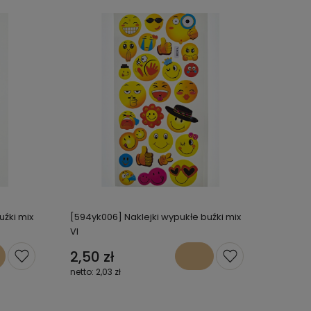
uźki mix
[594yk006] Naklejki wypukłe buźki mix
VI
2,50 zł
2,03 zł