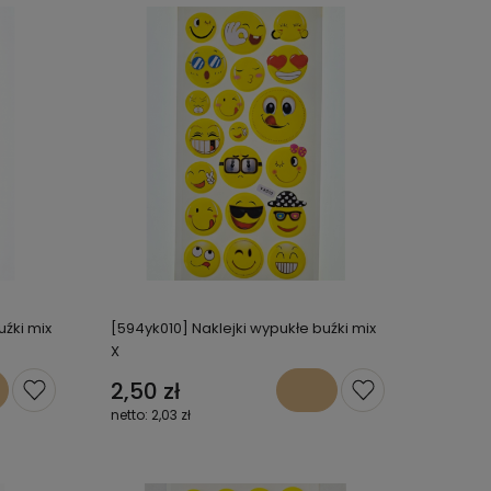
uźki mix
[594yk010] Naklejki wypukłe buźki mix
X
2,50 zł
2,03 zł