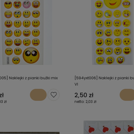
05] Naklejki z pianki buźki mix
[594yxt006] Naklejki z pianki b
VI
zł
2,50 zł
03 zł
2,03 zł