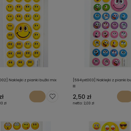
02] Naklejki z pianki buźki mix
[594yxt003] Naklejki z pianki b
III
zł
2,50 zł
03 zł
2,03 zł