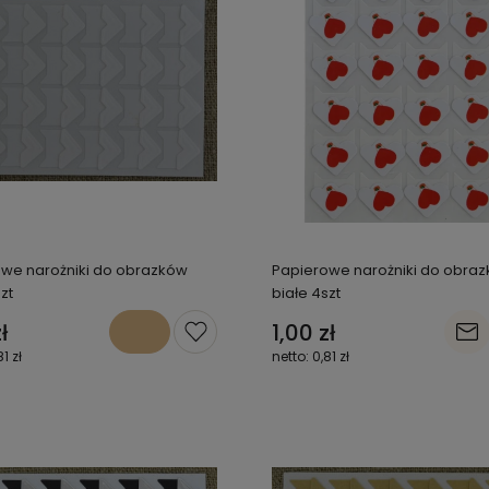
we narożniki do obrazków
Papierowe narożniki do obra
zt
białe 4szt
ł
1,00 zł
81 zł
0,81 zł