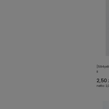
[594yxt0
II
2,50 
2,