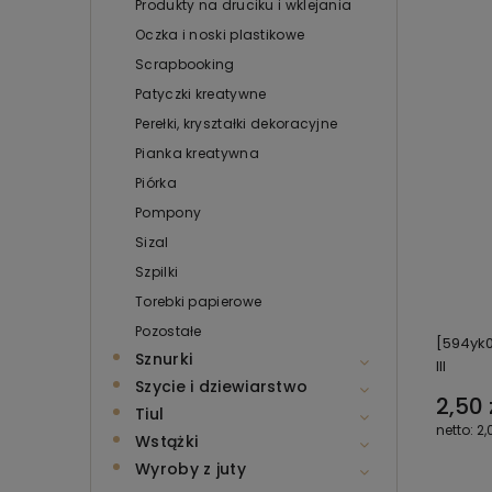
Produkty na druciku i wklejania
Oczka i noski plastikowe
Scrapbooking
Patyczki kreatywne
Perełki, kryształki dekoracyjne
Pianka kreatywna
Piórka
Pompony
Sizal
Szpilki
Torebki papierowe
Pozostałe
[594yk0
Sznurki
III
Szycie i dziewiarstwo
2,50 
Tiul
2,
Wstążki
Wyroby z juty