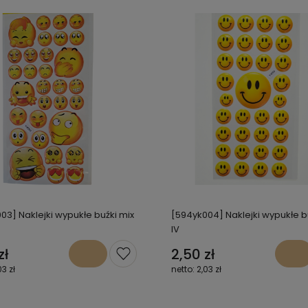
03] Naklejki wypukłe buźki mix
[594yk004] Naklejki wypukłe b
IV
zł
2,50 zł
03 zł
2,03 zł