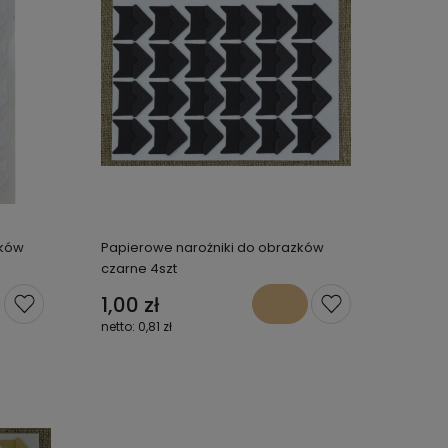
zków
Papierowe narożniki do obrazków
czarne 4szt
1,00 zł
0,81 zł