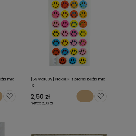
uźki mix
[594yxt009] Naklejki z pianki buźki mix
IX
2,50 zł
2,03 zł