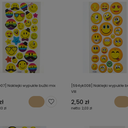
07] Naklejki wypukłe buźki mix
[594yk008] Naklejki wypukłe b
VIII
zł
2,50 zł
03 zł
2,03 zł