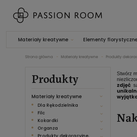
Materiały kreatywne
Elementy florystyczn
Strona główna
Materiały kreatywne
Produkty dekora
Produkty
Stwórz m
niezlicz
zdjęć
są
unikaln
wyjątk
Materiały kreatywne
Dla Rękodzielnika
Nak
Filc
Kokardki
Organza
Produkty dekoracyjne,