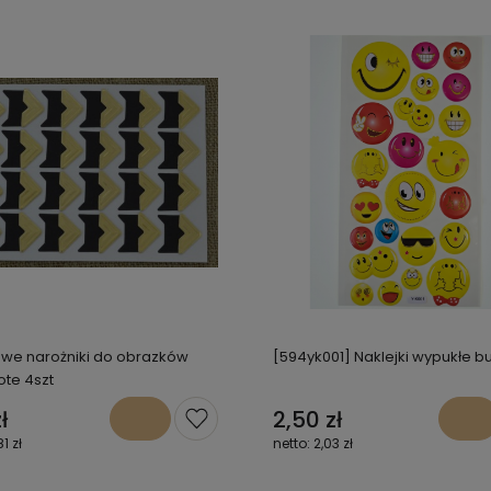
we narożniki do obrazków
[594yk001] Naklejki wypukłe buź
ote 4szt
ł
2,50 zł
81 zł
2,03 zł