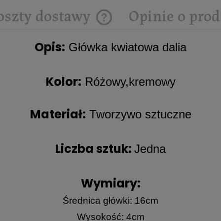
oszty dostawy
Opinie o prod
Cena nie zawiera ewentualnych
Opis:
Główka kwiatowa dalia
kosztów płatności
Kolor:
Różowy,kremowy
Materiał:
Tworzywo sztuczne
Liczba sztuk:
Jedna
Wymiary:
Średnica główki: 16cm
Wysokość: 4cm