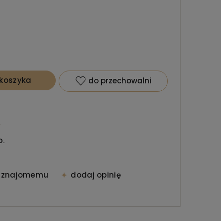
koszyka
do przechowalni
O.
ć znajomemu
dodaj opinię