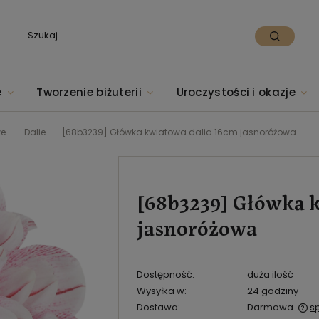
e
Tworzenie biżuterii
Uroczystości i okazje
we
Dalie
[68b3239] Główka kwiatowa dalia 16cm jasnoróżowa
[68b3239] Główka 
jasnoróżowa
Dostępność:
duża ilość
Wysyłka w:
24 godziny
Dostawa:
Darmowa
s