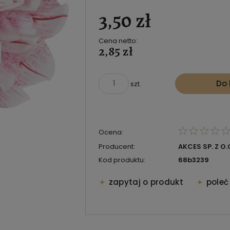
3,50 zł
Cena nie zawiera ewentualnych
kosztów płatności
Cena netto:
2,85 zł
Do 
szt.
Ocena:
Producent:
AKCES SP. Z O.
Kod produktu:
68b3239
zapytaj o produkt
pole