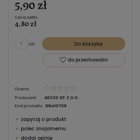
5,90 zł
Cena netto:
4,80 zł
Do koszyka
szt.
do przechowalni
Ocena:
Producent:
AKCES SP. Z O.O.
Kod produktu:
68a10709
zapytaj o produkt
poleć znajomemu
dodaj opinię