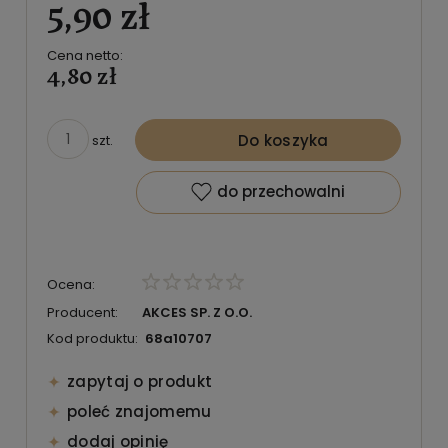
5,90 zł
Cena netto:
4,80 zł
Do koszyka
szt.
do przechowalni
Ocena:
Producent:
AKCES SP. Z O.O.
Kod produktu:
68a10707
zapytaj o produkt
poleć znajomemu
dodaj opinię