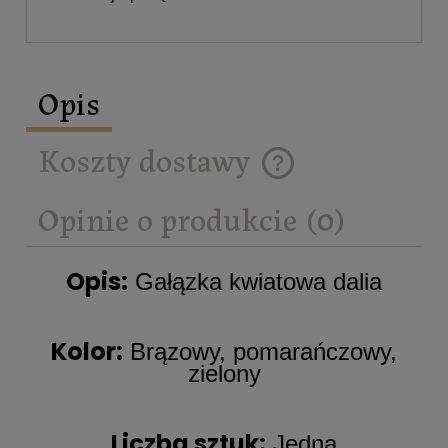
Opis
Koszty dostawy
Cena nie zawiera ewentualnych
kosztów płatności
Opinie o produkcie (0)
Opis:
Gałązka kwiatowa dalia
Kolor:
Brązowy, pomarańczowy,
zielony
Liczba sztuk:
Jedna