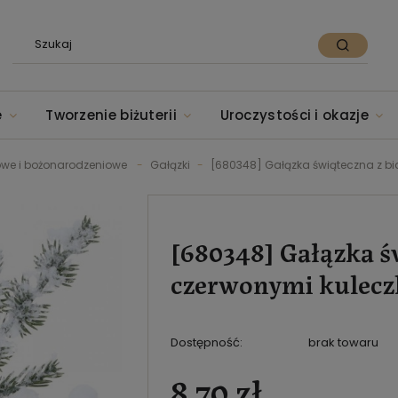
e
Tworzenie biżuterii
Uroczystości i okazje
owe i bożonarodzeniowe
Gałązki
[680348] Gałązka świąteczna z bi
[680348] Gałązka św
czerwonymi kulec
Dostępność:
brak towaru
8,70 zł