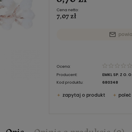
Cena netto:
7,07 zł
powi
Ocena:
Producent:
EMKL SP. Z O. O
Kod produktu:
680348
zapytaj o produkt
pole
Opis
Opinie o produkcie (0)