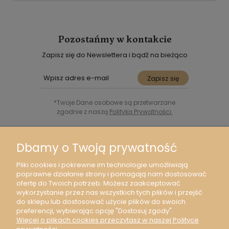
Pozostańmy w kontakcie
Zapisz się do Newslettera i bądź na bieżąco
Zapisz się
*Twoje Dane osobowe są przetwarzane
zgodnie z naszą
Polityką Prywatności.
Śledź nas w Social Media
Dbamy o Twoją prywatność
Pliki cookies i pokrewne im technologie umożliwiają
poprawne działanie strony i pomagają nam dostosować
ofertę do Twoich potrzeb. Możesz zaakceptować
wykorzystanie przez nas wszystkich tych plików i przejść
Moje konto
do sklepu lub dostosować użycie plików do swoich
preferencji, wybierając opcję "Dostosuj zgody".
Więcej o plikach cookies przeczytasz w naszej Polityce