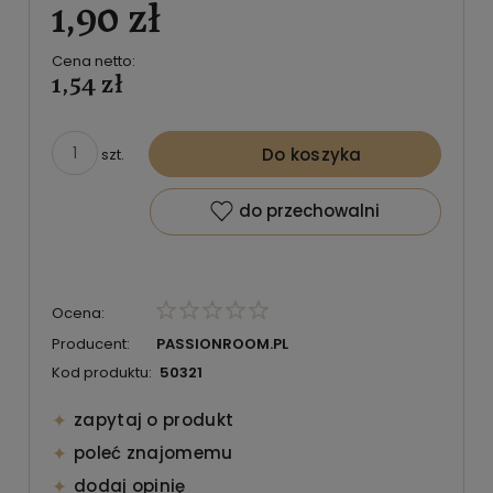
1,90 zł
Cena netto:
1,54 zł
Do koszyka
szt.
do przechowalni
Ocena:
Producent:
PASSIONROOM.PL
Kod produktu:
50321
zapytaj o produkt
poleć znajomemu
dodaj opinię