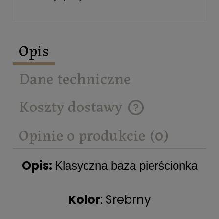
Opis
Dane techniczne
Koszty dostawy
Cena nie zawiera ewentualnych
kosztów płatności
Opinie o produkcie (0)
Opis:
Klasyczna baza pierścionka
Kolor
: Srebrny