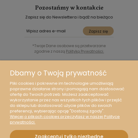
Pozostańmy w kontakcie
Zapisz się do Newslettera i bądź na bieżąco
Zapisz się
*Twoje Dane osobowe są przetwarzane
zgodnie z naszą
Polityką Prywatności.
Śledź nas w Social Media
Dbamy o Twoją prywatność
Pliki cookies i pokrewne im technologie umożliwiają
poprawne działanie strony i pomagają nam dostosować
ofertę do Twoich potrzeb. Możesz zaakceptować
wykorzystanie przez nas wszystkich tych plików i przejść
Moje konto
do sklepu lub dostosować użycie plików do swoich
preferencji, wybierając opcję "Dostosuj zgody".
Więcej o plikach cookies przeczytasz w naszej Polityce
O nas
prywatności.
Zaakceptuj tylko niezbędne