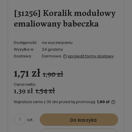
[31256] Koralik modułowy
emaliowany babeczka
Dostępność:
na wyczerpaniu
Wysyłka w:
24 godziny
Dostawa:
Darmowa
sprawdź formy dostawy
Cena nie zawiera ewentualnych kosztów płatności
1,71 zł
1,90 zł
Cena netto:
1,54 zł
1,39 zł
Najniższa cena z 30 dni przed tą promocją:
1,90 zł
Jeżeli 
niż 30 d
cena o
Do koszyka
szt.
pojawił