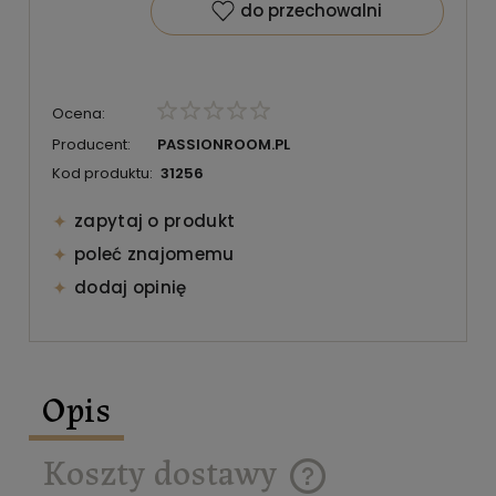
do przechowalni
Ocena:
Producent:
PASSIONROOM.PL
Kod produktu:
31256
zapytaj o produkt
poleć znajomemu
dodaj opinię
Opis
Koszty dostawy
Cena nie zawiera ewentualnych